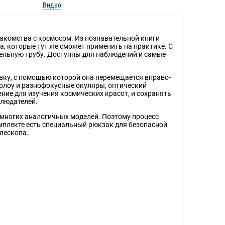
Видео
знакомства с космосом. Из познавательной книги
, которые тут же сможет применить на практике. С
ельную трубу. Доступны для наблюдений и самые
овку, с помощью которой она перемещается вправо-
арлоу и разнофокусные окуляры, оптический
ние для изучения космических красот, и сохранять
блюдателей.
у многих аналогичных моделей. Поэтому процесс
омплекте есть специальный рюкзак для безопасной
елескопа.