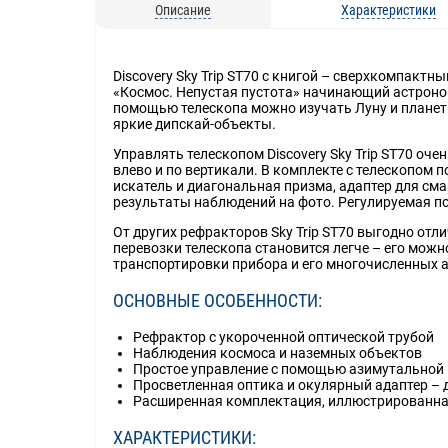
Описание
Характеристики
Discovery Sky Trip ST70 с книгой – сверхкомпакт
«Космос. Непустая пустота» начинающий астроном
помощью телескопа можно изучать Луну и планет
яркие дипскай-объекты.
Управлять телескопом Discovery Sky Trip ST70 оч
влево и по вертикали. В комплекте с телескопом
искатель и диагональная призма, адаптер для см
результаты наблюдений на фото. Регулируемая по
От других рефракторов Sky Trip ST70 выгодно отл
перевозки телескопа становится легче – его можн
транспортировки прибора и его многочисленных ак
ОСНОВНЫЕ ОСОБЕННОСТИ:
Рефрактор с укороченной оптической трубой
Наблюдения космоса и наземных объектов
Простое управление с помощью азимутальной
Просветленная оптика и окулярный адаптер – 
Расширенная комплектация, иллюстрированна
ХАРАКТЕРИСТИКИ: