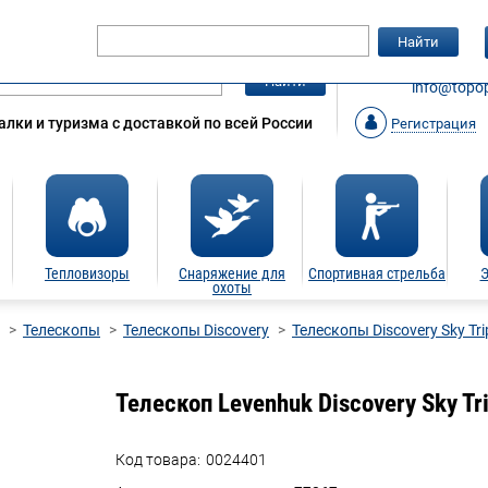
Гарантия
Статьи
Контакты
Найти
ЗАКАЗАТ
Найти
info@topop
лки и туризма с доставкой по всей России
Регистрация
Тепловизоры
Снаряжение для
Спортивная стрельба
Э
охоты
Телескопы
Телескопы Discovery
Телескопы Discovery Sky Tri
Телескоп Levenhuk Discovery Sky Tr
Код товара:
0024401