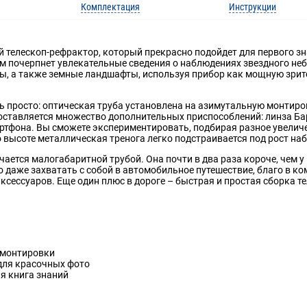
Комплектация
Инструкции
ный телескоп-рефрактор, который прекрасно подойдет для первого 
 почерпнет увлекательные сведения о наблюдениях звездного неба
ы, а также земные ландшафты, используя прибор как мощную зрит
ень просто: оптическая труба установлена на азимутальную монтир
 поставляется множество дополнительных приспособлений: линза Б
артфона. Вы сможете экспериментировать, подбирая разное увеличе
 высоте металлическая тренога легко подстраивается под рост на
ичается малогабаритной трубой. Она почти в два раза короче, чем 
о даже захватать с собой в автомобильное путешествие, благо в к
сессуаров. Еще один плюс в дороге – быстрая и простая сборка т
 монтировки
для красочных фото
я книга знаний