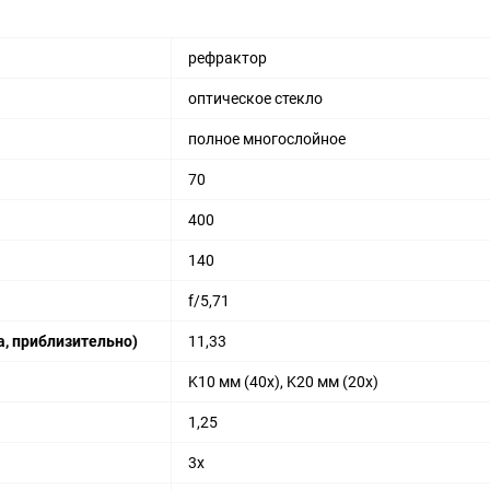
рефрактор
оптическое стекло
полное многослойное
70
400
140
f/5,71
на, приблизительно)
11,33
K10 мм (40x), K20 мм (20x)
1,25
3x