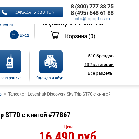
8 (800) 777 38 75
8 (495) 648 61 88
ЗАКАЗАТЬ ЗВОНОК
8 (495) 648 61 88
Ь ЗВОНОК
info@topoptics.ru
8 (800) 777 38 75
tics.ru
Вход
Корзина
(0)
510
брендов
132
категории
Все разделы
лектроника
Одежда и обувь
p
Телескоп Levenhuk Discovery Sky Trip ST70 с книгой
ip ST70 с книгой #77867
Цена:
16 490 руб.