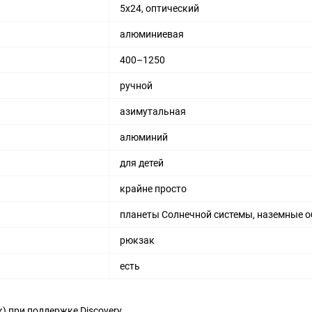
5х24, оптический
алюминиевая
400–1250
ручной
азимутальная
алюминий
для детей
крайне просто
планеты Солнечной системы, наземные 
рюкзак
есть
к) при поддержке Discovery