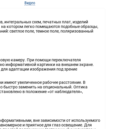
Видео
 интегральных схем, печатных плат, изделий
 на котором легко помещаются подобные образцы,
ий: светлое поле, темное поле, поляризованный
ровую камеру. При помощи переключателя
ьно информативной картинки на внешнем экране.
 для адаптации изображения под зрение
и имеют увеличенное рабочее расстояние. В
но быстро заменить на опциональный. Оптика
установлено в положение «от наблюдателя»,
информативными, вне зависимости от используемого
авномерное и приятное для глаз освещение. Для