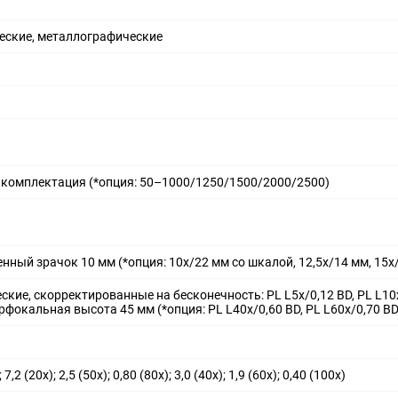
еские, металлографические
 комплектация (*опция: 50–1000/1250/1500/2000/2500)
енный зрачок 10 мм (*опция: 10x/22 мм со шкалой, 12,5x/14 мм, 15х
кие, скорректированные на бесконечность: PL L5х/0,12 BD, PL L10х/0
рфокальная высота 45 мм (*опция: PL L40х/0,60 BD, PL L60x/0,70 BD,
; 7,2 (20x); 2,5 (50х); 0,80 (80х); 3,0 (40x); 1,9 (60х); 0,40 (100х)