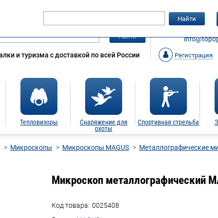
Гарантия
Статьи
Контакты
Найти
ЗАКАЗАТ
Найти
info@topop
лки и туризма с доставкой по всей России
Регистрация
Тепловизоры
Снаряжение для
Спортивная стрельба
Э
охоты
Микроскопы
Микроскопы MAGUS
Металлографические м
Микроскоп металлографический M
Код товара:
0025408