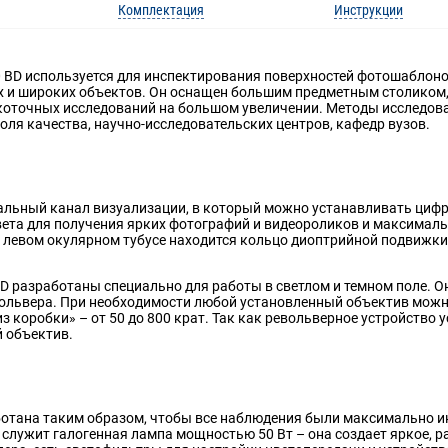
Комплектация
Инструкции
BD используется для инспектирования поверхностей фотошаблонов,
 и широких объектов. Он оснащен большим предметным столиком,
коточных исследований на большом увеличении. Методы исследован
оля качества, научно-исследовательских центров, кафедр вузов.
альный канал визуализации, в который можно устанавливать циф
света для получения ярких фотографий и видеороликов и максимал
 левом окулярном тубусе находится кольцо диоптрийной подвижки
 разработаны специально для работы в светлом и темном поле. Он
револьвера. При необходимости любой установленный объектив мож
з коробки» – от 50 до 800 крат. Так как револьверное устройство 
й объектив.
ботана таким образом, чтобы все наблюдения были максимально 
 служит галогенная лампа мощностью 50 Вт – она создает яркое, р