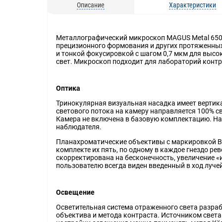
Описание
Характеристики
Металлографический микроскоп MAGUS Metal 650 
прецизионного формования и других протяженных
и тонкой фокусировкой с шагом 0,7 мкм для высо
свет. Микроскоп подходит для лабораторий контр
Оптика
Тринокулярная визуальная насадка имеет вертик
светового потока на камеру направляется 100% 
Камера не включена в базовую комплектацию. На
наблюдателя.
Планахроматические объективы с маркировкой BD
комплекте их пять, по одному в каждое гнездо 
скорректирована на бесконечность, увеличение «и
пользователю всегда виден введенный в ход луче
Освещение
Осветительная система отраженного света разра
объектива и метода контраста. Источником света