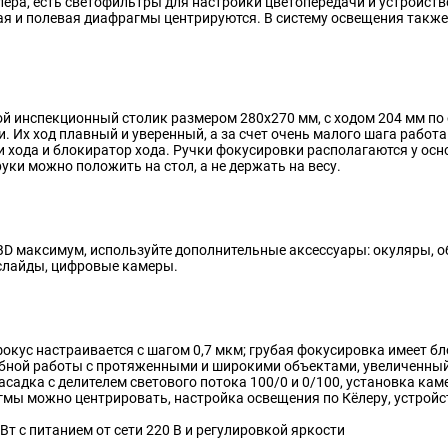
ера, есть светофильтры для настройки цветопередачи и устройств
ая и полевая диафрагмы центрируются. В систему освещения также
 инспекционный столик размером 280x270 мм, с ходом 204 мм по о
 Их ход плавный и уверенный, а за счет очень малого шага работа
и хода и блокиратор хода. Ручки фокусировки располагаются у ос
уки можно положить на стол, а не держать на весу.
BD максимум, используйте дополнительные аксессуары: окуляры, 
 слайды, цифровые камеры.
окус настраивается с шагом 0,7 мкм; грубая фокусировка имеет бл
бной работы с протяженными и широкими объектами, увеличенный
садка с делителем светового потока 100/0 и 0/100, установка ка
гмы можно центрировать, настройка освещения по Кёлеру, устройс
т с питанием от сети 220 В и регулировкой яркости