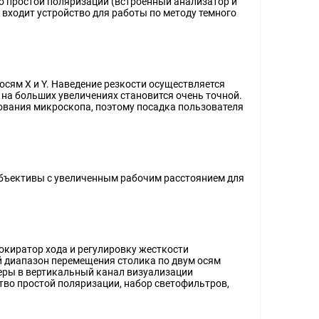
о простой поляризации (встроенный анализатор и
 входит устройство для работы по методу темного
сям X и Y. Наведение резкости осуществляется
 на больших увеличениях становится очень точной.
нования микроскопа, поэтому посадка пользователя
объективы с увеличенным рабочим расстоянием для
окиратор хода и регулировку жесткости
 диапазон перемещения столика по двум осям
меры в вертикальный канал визуализации
тво простой поляризации, набор светофильтров,