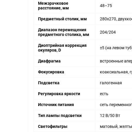
Межзрачковое
48–75
расстояние, мм
Предметный столик, мм
280x270, двухк
Диапазон перемещения
204/204
предметного столика, мм
Диоптрийная коррекция
±5 (на левом туб
окуляров, D
Диафрагма
встроенные апе
Фокусировка
коаксиальная, г
Подсветка
галогенная
Регулировка яркости
есть
Источник питания
сеть переменного
Тип лампы подсветки
12 В/50 Вт
Светофильтры
матовый, желтый