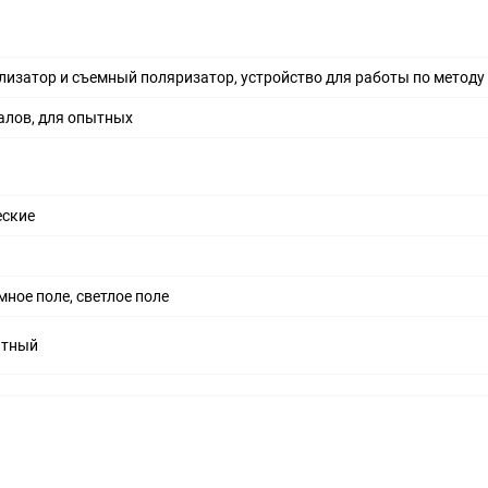
изатор и съемный поляризатор, устройство для работы по методу
алов, для опытных
еские
мное поле, светлое поле
итный