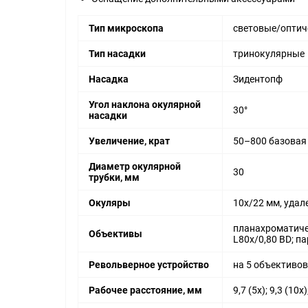
Тип микроскопа
световые/оптич
Тип насадки
тринокулярные
Насадка
Зидентопф
Угол наклона окулярной
30°
насадки
Увеличение, крат
50–800 базовая
Диаметр окулярной
30
трубки, мм
Окуляры
10х/22 мм, удал
планахроматичес
Объективы
L80x/0,80 BD; па
Револьверное устройство
на 5 объективов
Рабочее расстояние, мм
9,7 (5x); 9,3 (10x)