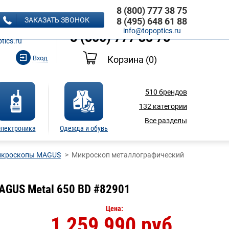
8 (800) 777 38 75
8 (495) 648 61 88
ЗАКАЗАТЬ ЗВОНОК
8 (495) 648 61 88
Ь ЗВОНОК
info@topoptics.ru
8 (800) 777 38 75
tics.ru
Вход
Корзина
(0)
510
брендов
132
категории
Все разделы
лектроника
Одежда и обувь
икроскопы MAGUS
Микроскоп металлографический
AGUS Metal 650 BD #82901
Цена:
1 259 990 руб.