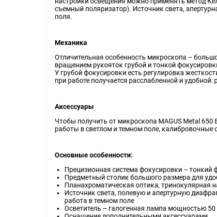
настройки освещения можно применять метод Кёл
съемный поляризатор). Источник света, апертурн
поля.
Механика
Отличительная особенность микроскопа – большой
вращением рукояток грубой и тонкой фокусировки.
У грубой фокусировки есть регулировка жесткост
при работе получается расслабленной и удобной: р
Аксессуары
Чтобы получить от микроскопа MAGUS Metal 650 
работы в светлом и темном поле, калибровочные
Основные особенности:
Прецизионная система фокусировки – тонкий ф
Предметный столик большого размера для удо
Планахроматическая оптика, тринокулярная на
Источник света, полевую и апертурную диафра
работа в темном поле
Осветитель – галогенная лампа мощностью 50 В
Оснащение дополнительными аксессуарами