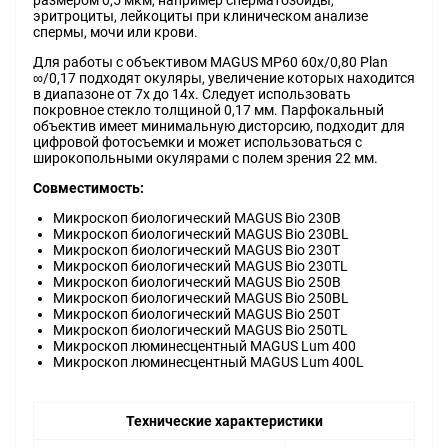
размером 0,5 мкм, например сперматозоиды,
эритроциты, лейкоциты при клиническом анализе
спермы, мочи или крови.
Для работы с объективом MAGUS MP60 60х/0,80 Plan
∞/0,17 подходят окуляры, увеличение которых находится
в диапазоне от 7х до 14x. Следует использовать
покровное стекло толщиной 0,17 мм. Парфокальный
объектив имеет минимальную дисторсию, подходит для
цифровой фотосъемки и может использоваться с
широкопольными окулярами с полем зрения 22 мм.
Совместимость:
Микроскоп биологический MAGUS Bio 230B
Микроскоп биологический MAGUS Bio 230BL
Микроскоп биологический MAGUS Bio 230T
Микроскоп биологический MAGUS Bio 230TL
Микроскоп биологический MAGUS Bio 250B
Микроскоп биологический MAGUS Bio 250BL
Микроскоп биологический MAGUS Bio 250T
Микроскоп биологический MAGUS Bio 250TL
Микроскоп люминесцентный MAGUS Lum 400
Микроскоп люминесцентный MAGUS Lum 400L
Технические характеристики