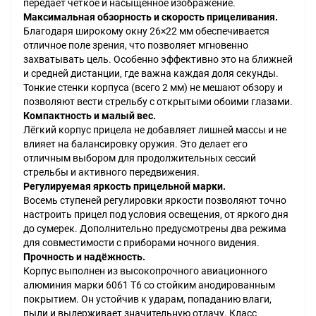
передаёт чёткое и насыщенное изображение.
Максимальная обзорность и скорость прицеливания.
Благодаря широкому окну 26×22 мм обеспечивается
отличное поле зрения, что позволяет мгновенно
захватывать цель. Особенно эффективно это на ближней
и средней дистанции, где важна каждая доля секунды.
Тонкие стенки корпуса (всего 2 мм) не мешают обзору и
позволяют вести стрельбу с открытыми обоими глазами.
Компактность и малый вес.
Лёгкий корпус прицела не добавляет лишней массы и не
влияет на балансировку оружия. Это делает его
отличным выбором для продолжительных сессий
стрельбы и активного передвижения.
Регулируемая яркость прицельной марки.
Восемь ступеней регулировки яркости позволяют точно
настроить прицел под условия освещения, от яркого дня
до сумерек. Дополнительно предусмотрены два режима
для совместимости с приборами ночного видения.
Прочность и надёжность.
Корпус выполнен из высокопрочного авиационного
алюминия марки 6061 T6 со стойким анодированным
покрытием. Он устойчив к ударам, попаданию влаги,
пыли и выдерживает значительную отдачу. Класс