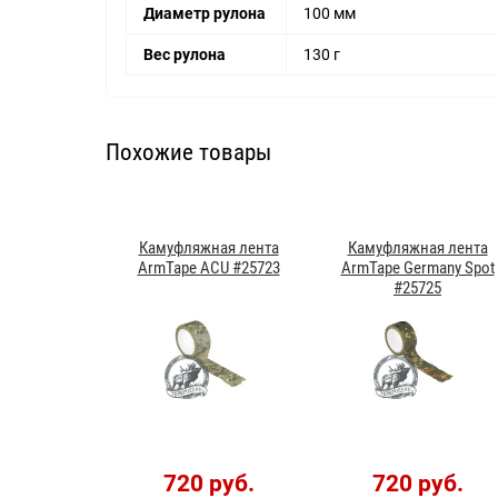
Диаметр рулона
100 мм
Вес рулона
130 г
Похожие товары
Камуфляжная лента
Камуфляжная лента
ArmTape ACU #25723
ArmTape Germany Spot
#25725
720 руб.
720 руб.