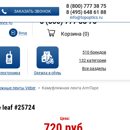
8 (800) 777 38 75
8 (495) 648 61 88
ЗАКАЗАТЬ ЗВОНОК
8 (495) 648 61 88
Ь ЗВОНОК
info@topoptics.ru
8 (800) 777 38 75
tics.ru
Вход
Корзина
(0)
510
брендов
132
категории
Все разделы
лектроника
Одежда и обувь
жные ленты Veber
Камуфляжная лента ArmTape
 leaf #25724
Цена:
720 руб.