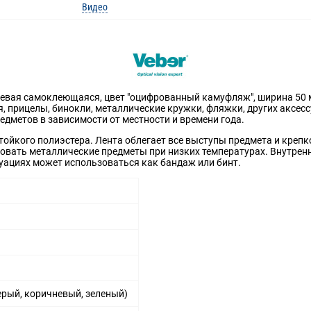
Видео
невая самоклеющаяся, цвет "оцифрованный камуфляж", ширина 50 
, прицелы, бинокли, металлические кружки, фляжки, других аксес
едметов в зависимости от местности и времени года.
тойкого полиэстера. Лента облегает все выступы предмета и креп
вать металлические предметы при низких температурах. Внутрення
туациях может использоваться как бандаж или бинт.
ерый, коричневый, зеленый)