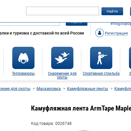
Гарантия
Статьи
Контакты
Найти
ЗАКАЗАТ
Найти
info@topop
лки и туризма с доставкой по всей России
Регистрация
Тепловизоры
Снаряжение для
Спортивная стрельба
Э
охоты
ение для охоты
Маскировка
Камуфляжные ленты
Камуфля
Камуфляжная лента ArmTape Maple
Код товара:
0026748