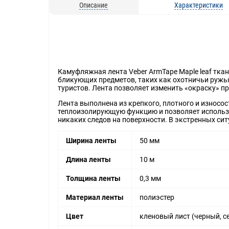
Описание
Характеристики
Камуфляжная лента Veber ArmTape Maple leaf тка
бликующих предметов, таких как охотничьи ружья
туристов. Лента позволяет изменить «окраску» пр
Лента выполнена из крепкого, плотного и износос
теплоизолирующую функцию и позволяет использо
никаких следов на поверхности. В экстренных си
Ширина ленты
50 мм
Длина ленты
10 м
Толщина ленты
0,3 мм
Материал ленты
полиэстер
Цвет
кленовый лист (черный, с