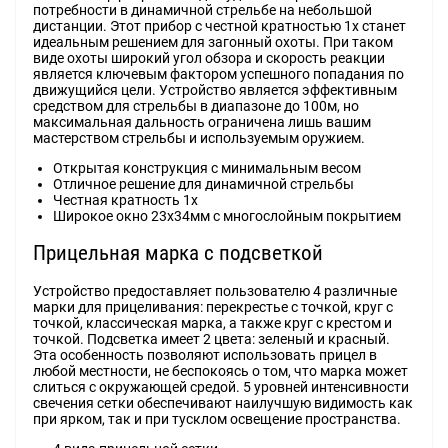
потребности в динамичной стрельбе на небольшой
дистанции. Этот прибор с честной кратностью 1x станет
идеальным решением для загонный охоты. При таком
виде охоты широкий угол обзора и скорость реакции
является ключевым фактором успешного попадания по
движущийся цели. Устройство является эффективным
средством для стрельбы в диапазоне до 100м, но
максимальная дальность ограничена лишь вашим
мастерством стрельбы и используемым оружием.
Открытая конструкция с минимальным весом
Отличное решение для динамичной стрельбы
Честная кратность 1х
Широкое окно 23x34мм с многослойным покрытием
Прицельная марка с подсветкой
Устройство предоставляет пользователю 4 различные
марки для прицеливания: перекрестье с точкой, круг с
точкой, классическая марка, а также круг с крестом и
точкой. Подсветка имеет 2 цвета: зеленый и красный.
Эта особенность позволяют использовать прицел в
любой местности, не беспокоясь о том, что марка может
слиться с окружающей средой. 5 уровней интенсивности
свечения сетки обеспечивают наилучшую видимость как
при ярком, так и при тусклом освещение пространства.