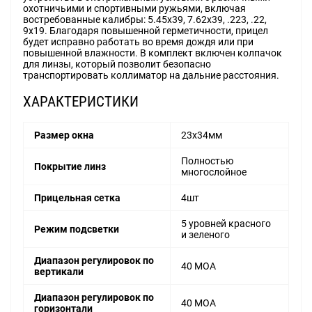
охотничьими и спортивными ружьями, включая
востребованные калибры: 5.45х39, 7.62х39, .223, .22,
9х19. Благодаря повышенной герметичности, прицел
будет исправно работать во время дождя или при
повышенной влажности. В комплект включен колпачок
для линзы, который позволит безопасно
транспортировать коллиматор на дальние расстояния.
ХАРАКТЕРИСТИКИ
Размер окна
23x34мм
Полностью
Покрытие линз
многослойное
Прицельная сетка
4шт
5 уровней красного
Режим подсветки
и зеленого
Диапазон регулировок по
40 MOA
вертикали
Диапазон регулировок по
40 MOA
горизонтали