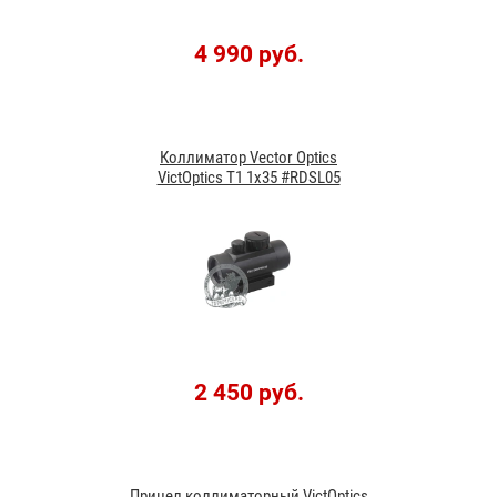
4 990 руб.
Коллиматор Vector Optics
VictOptics T1 1x35 #RDSL05
2 450 руб.
Прицел коллиматорный VictOptics