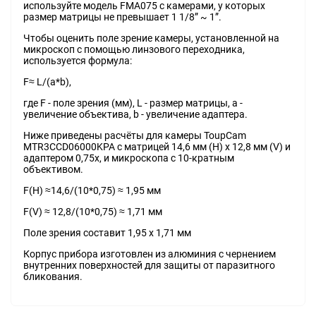
используйте модель FMA075 с камерами, у которых
размер матрицы не превышает 1 1/8” ~ 1”.
Чтобы оценить поле зрение камеры, установленной на
микроскоп с помощью линзового переходника,
используется формула:
F≈ L/(a*b),
где F - поле зрения (мм), L - размер матрицы, a -
увеличение объектива, b - увеличение адаптера.
Ниже приведены расчёты для камеры ToupCam
MTR3CCD06000KPA с матрицей 14,6 мм (H) x 12,8 мм (V) и
адаптером 0,75x, и микроскопа с 10-кратным
объективом.
F(H) ≈14,6/(10*0,75) ≈ 1,95 мм
F(V) ≈ 12,8/(10*0,75) ≈ 1,71 мм
Поле зрения составит 1,95 x 1,71 мм
Корпус прибора изготовлен из алюминия с чернением
внутренних поверхностей для защиты от паразитного
бликования.