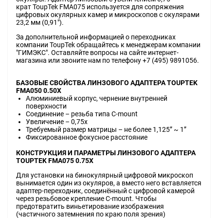
крат ToupTek FMA075 используется для сопряжения
цифровых окулярных камер и микроскопов с окулярами
23,2 мм (0,91").
За дополнительной информацией о переходниках
компании ToupTek обращайтесь к менеджерам компании
"ГИМЭКС". Оставляйте вопросы на сайте интернет-
магазина или звоните нам по телефону +7 (495) 9891056.
БАЗОВЫЕ СВОЙСТВА ЛИНЗОВОГО АДАПТЕРА TOUPTEK
FMA050 0.50X
Алюминиевый корпус, чернение внутренней
поверхности
Соединение – резьба типа C-mount
Увеличение – 0,75x
Требуемый размер матрицы – не более 1,125” ~ 1”
Фиксированное фокусное расстояние
КОНСТРУКЦИЯ И ПАРАМЕТРЫ ЛИНЗОВОГО АДАПТЕРА
TOUPTEK FMA075 0.75X
Для установки на бинокулярный цифровой микроскоп
вынимается один из окуляров, а вместо него вставляется
адаптер-переходник, соединённый с цифровой камерой
через резьбовое крепление C-mount. Чтобы
предотвратить виньетирование изображения
(частичного затемнения по краю поля зрения)