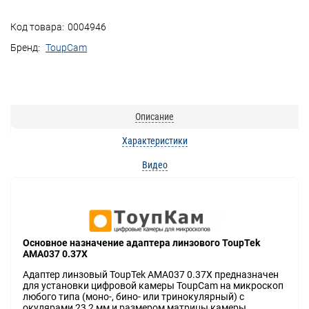
Код товара:
0004946
Бренд:
ToupCam
Описание
Характеристики
Видео
Основное назначение адаптера линзового ToupTek
AMA037 0.37X
Адаптер линзовый ToupTek AMA037 0.37X предназначен
для установки цифровой камеры ToupCam на микроскоп
любого типа (моно-, бино- или тринокулярный) с
окулярами 23,2 мм и размером матрицы камеры