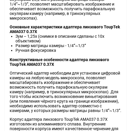
1/4”~1/3”, позволяет масштабировать изображение и
обеспечивает возможность получить парафокальную
окулярам камеру (например, в тринокулярных
микроскопах).
Основные характеристики адаптера линзового ToupTek
AMA037 0.37X
Зум – 1,25х (снимки в описании сделаны с 10х
объективом)
Размер матрицы камеры - 1/4”~1/3”
Ручная фокусировка
Конструктивные особенности адаптера линзового
ToupTek AMA037 0.37X
Оптический адаптер необходим для установки цифровой
камеры на любую модель микроскопа, позволяет
масштабировать изображение и обеспечивает
возможность получить парафокальную окулярам
камеру (например, в тринокулярных микроскопах). Для
того чтобы исключить возникновение виньетирования
(или появления чёрного круга на границе изображении),
необходимо использовать адаптер совместно с
камерами, у которых размеры матрицы равны 1/4”~1/3”.
Корпус адаптера линзового ToupTek AMA037 0.37X
изготовлен из алюминиевого сплава. Внутренние
поверхности корпуса имеют качественное чернение для