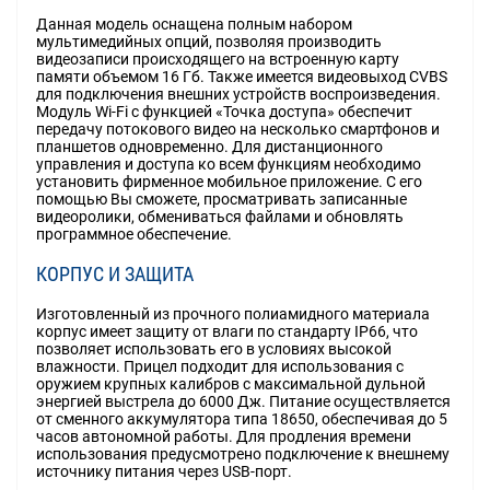
Данная модель оснащена полным набором
мультимедийных опций, позволяя производить
видеозаписи происходящего на встроенную карту
памяти объемом 16 Гб. Также имеется видеовыход CVBS
для подключения внешних устройств воспроизведения.
Модуль Wi-Fi с функцией «Точка доступа» обеспечит
передачу потокового видео на несколько смартфонов и
планшетов одновременно. Для дистанционного
управления и доступа ко всем функциям необходимо
установить фирменное мобильное приложение. С его
помощью Вы сможете, просматривать записанные
видеоролики, обмениваться файлами и обновлять
программное обеспечение.
КОРПУС И ЗАЩИТА
Изготовленный из прочного полиамидного материала
корпус имеет защиту от влаги по стандарту IP66, что
позволяет использовать его в условиях высокой
влажности. Прицел подходит для использования с
оружием крупных калибров с максимальной дульной
энергией выстрела до 6000 Дж. Питание осуществляется
от сменного аккумулятора типа 18650, обеспечивая до 5
часов автономной работы. Для продления времени
использования предусмотрено подключение к внешнему
источнику питания через USB-порт.