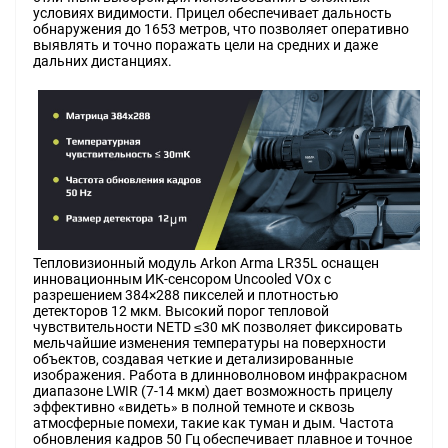
условиях видимости. Прицел обеспечивает дальность
обнаружения до 1653 метров, что позволяет оперативно
выявлять и точно поражать цели на средних и даже
дальних дистанциях.
Тепловизионный модуль Arkon Arma LR35L оснащен
инновационным ИК-сенсором Uncooled VOx с
разрешением 384×288 пикселей и плотностью
детекторов 12 мкм. Высокий порог тепловой
чувствительности NETD ≤30 мК позволяет фиксировать
мельчайшие изменения температуры на поверхности
объектов, создавая четкие и детализированные
изображения. Работа в длинноволновом инфракрасном
диапазоне LWIR (7-14 мкм) дает возможность прицелу
эффективно «видеть» в полной темноте и сквозь
атмосферные помехи, такие как туман и дым. Частота
обновления кадров 50 Гц обеспечивает плавное и точное