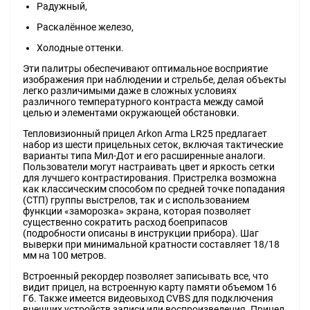
Радужный,
Раскалённое железо,
Холодные оттенки.
Эти палитры обеспечивают оптимальное восприятие
изображения при наблюдении и стрельбе, делая объекты
легко различимыми даже в сложных условиях
различного температурного контраста между самой
целью и элементами окружающей обстановки.
Тепловизионный прицел Arkon Arma LR25 предлагает
набор из шести прицельных сеток, включая тактические
варианты типа Мил-Дот и его расширенные аналоги.
Пользователи могут настраивать цвет и яркость сетки
для лучшего контрастирования. Пристрелка возможна
как классическим способом по средней точке попадания
(СТП) группы выстрелов, так и с использованием
функции «заморозка» экрана, которая позволяет
существенно сократить расход боеприпасов
(подробности описаны в инструкции прибора). Шаг
выверки при минимальной кратности составляет 18/18
мм на 100 метров.
Встроенный рекордер позволяет записывать все, что
видит прицел, на встроенную карту памяти объемом 16
Гб. Также имеется видеовыход CVBS для подключения
внешних устройств записи или воспроизведения. Прицел