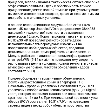
прицелов, тепловизионная тактическая оптика способна
эффективно различать цели и обеспечивать точное
прицеливание даже в полной темноте, при густом тумане,
дыме или интенсивных осадках, делая их незаменимыми
для работы в сложных условиях.
В основе тепловизионного модуля Arkon Arma LR25
лежит ИК-сенсор Uncooled VOx с разрешением 384×288
пикселей и технологией плотности размещения
детекторов 12 мкм. Порог тепловой чувствительности
NETD ≤30 мК позволяет регистрировать даже
незначительные температурные изменения на
поверхности наблюдаемых объектов, создавая
детализированные термографические изображения.
Модуль работает в длинноволновом инфракрасном
спектре LWIR (7-14 мкм), что позволяет ему уверенно
распознавать цели в условиях полной темноты и сквозь
атмосферные помехи. Частота обновления кадров
составляет 50 Гц.
Прицел оборудован германиевым объективом с
фокусным расстоянием 25 мм и апертурой F1.0.
Начальный уровень увеличения составляет 2,2х. Для
увеличения изображения используется функция Digital
zoom, которая позволяет плавно или пошагово изменять
кратность от 1х до 8х. При минимальной кратности угол
обзора (FOV) составляет 10,5° х 7,9°, что позволяет
стрелку видеть перед собой область пространства