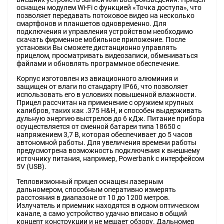
оснащен модулем Wi-Fi с функцией «Точка доступа», что
позволяет передавать потоковое видео на несколько
смартфонов и планшетов одновременно. Для
подключения и управления устройством необходимо
скачать фирменное мобильное приложение. После
установки Вы сможете дистанционно управлять
прицелом, просматривать видеозаписи, обмениваться
файлами и обновлять программное обеспечение.
Корпус изготовлен из авиационного алюминия и
защищен от влаги по стандарту IP66, что позволяет
использовать его в условиях повышенной влажности.
Прицел рассчитан на применение с оружием крупных
калибров, таких как .375 H&H, и способен выдерживать
дульную энергию выстрелов до 6 кДж. Питание прибора
осуществляется от сменной батареи типа 18650 с
напряжением 3,7 В, которая обеспечивает до 5 часов
автономной работы. Для увеличения времени работы
предусмотрена возможность подключения к внешнему
источнику питания, например, Powerbank с интерфейсом
5V (USB).
Тепловизионный прицел оснащен лазерным
дальномером, способным оперативно измерять
расстояния в диапазоне от 10 до 1200 метров.
Излучатель и приемник находятся в одном оптическом
канале, а само устройство удачно вписано в общий
концепт конструкции и не мешает обзору. Дальномер