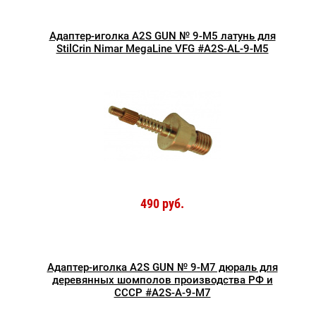
Адаптер-иголка A2S GUN № 9-M5 латунь для
StilCrin Nimar MegaLine VFG #A2S-AL-9-M5
490 руб.
Адаптер-иголка A2S GUN № 9-M7 дюраль для
деревянных шомполов производства РФ и
СССР #A2S-A-9-M7