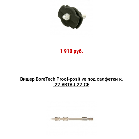
1 910 руб.
Вишер BoreTech Proof-positive под салфетки к.
.22 #BTAJ-22-CF