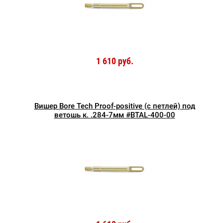
1 610 руб.
Вишер Bore Tech Proof-positive (с петлей) под
ветошь к. .284-7мм #BTAL-400-00