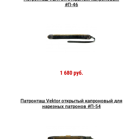
#П-46
1 680 руб.
Патронташ Vektor открытый капроновый для
нарезных патронов #П-54