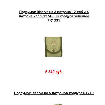
Подсумок Riserva на 3 патрона 12 клб и 4
патрона клб 9,3х74-308 кордура зеленый
#R1331
6 840 руб.
Подсумок Riserva на 5 патронов кордура R1719