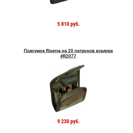
5 810 руб.
Подсумок Riserva на 20 патронов кордура
#R2077
9 230 руб.