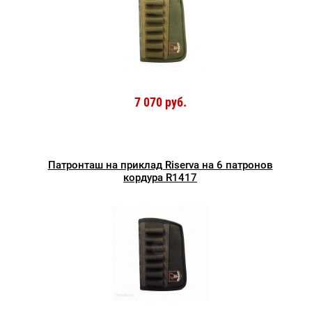
7 070 руб.
Патронташ на приклад Riserva на 6 патронов
кордура R1417