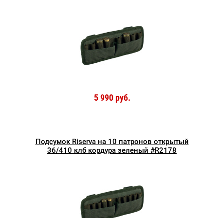
5 990 руб.
Подсумок Riserva на 10 патронов открытый
36/410 клб кордура зеленый #R2178