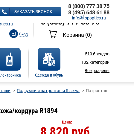
8 (800) 777 38 75
8 (495) 648 61 88
ЗАКАЗАТЬ ЗВОНОК
8 (495) 648 61 88
Ь ЗВОНОК
info@topoptics.ru
8 (800) 777 38 75
tics.ru
Вход
Корзина
(0)
510
брендов
132
категории
Все разделы
лектроника
Одежда и обувь
нташи
Подсумки и патронташи Riserva
Патронташ
 кожа/кордура R1894
Цена:
8 820 руб.