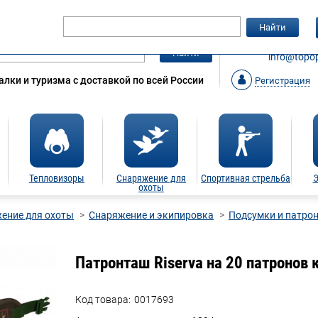
Гарантия
Статьи
Контакты
Найти
ЗАКАЗАТ
Найти
info@topop
лки и туризма с доставкой по всей России
Регистрация
Тепловизоры
Снаряжение для
Спортивная стрельба
Э
охоты
ение для охоты
Снаряжение и экипировка
Подсумки и патро
Патронташ Riserva на 20 патронов
Код товара:
0017693