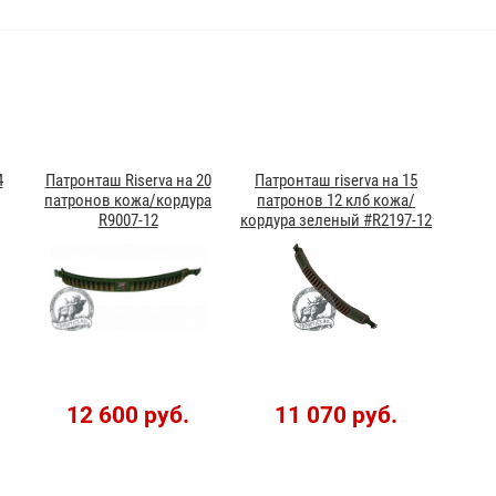
4
Патронташ Riserva на 20
Патронташ riserva на 15
патронов кожа/кордура
патронов 12 клб кожа/
R9007-12
кордура зеленый #R2197-12
12 600 руб.
11 070 руб.