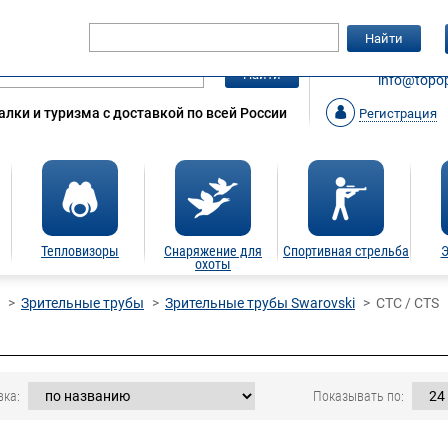
Гарантия
Статьи
Контакты
Найти
ЗАКАЗАТ
Найти
info@topop
лки и туризма с доставкой по всей России
Регистрация
Тепловизоры
Снаряжение для
Спортивная стрельба
Э
охоты
Зрительные трубы
Зрительные трубы Swarovski
CTC / CTS
вка:
Показывать по: