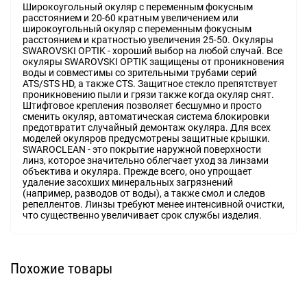
Широкоугольный окуляр с переменным фокусным
расстоянием и 20-60 кратным увеличением или
широкоугольный окуляр с переменным фокусным
расстоянием и кратностью увеличения 25-50. Окуляры
SWAROVSKI OPTIK - хороший выбор на любой случай. Все
окуляры SWAROVSKI OPTIK защищены от проникновения
воды и совместимы со зрительными трубами серий
ATS/STS HD, а также CTS. Защитное стекло препятствует
проникновению пыли и грязи также когда окуляр снят.
Штифтовое крепления позволяет бесшумно и просто
сменить окуляр, автоматическая система блокировки
предотвратит случайный демонтаж окуляра. Для всех
моделей окуляров предусмотрены защитные крышки.
SWAROCLEAN - это покрытие наружной поверхности
линз, которое значительно облегчает уход за линзами
объектива и окуляра. Прежде всего, оно упрощает
удаление засохших минеральных загрязнений
(например, разводов от воды), а также смол и следов
репеллентов. Линзы требуют менее интенсивной очистки,
что существенно увеличивает срок службы изделия.
Похожие товары