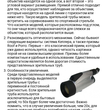
объектив находятся на одной оси, а вот второй – это
угловой вариант размещения. Прямой отлично подходит
для тех, кто осуществляет наблюдение за объектами,
которые находятся на одной линии с горизонтом или
ниже него. Такую модель зрительной трубы можно
встретить на соревнованиях по спортивной стрельбе.
Что касается моделей, которые расположены под углом,
то они чаще всего предназначаются для слежки за
объектом, который располагается выше.
Разновидность оптического механизма. Сейчас бывают
следующие варианты: система Кеплера, а также призмы
Roof и Porro. Первые – это классический прием, который
уже давно используется, однако четкость картинки
порой не на самом высшем уровне. Призмы более
компактные и удобные в использовании. Единственным
недостатком является более дорогая стоимость
представленных зрительных труб.
Особенности увеличения.
Среди представленных моделей
в первую очередь выделяются
зрительные трубы с
переменной и постоянной
кратностью. Если зрительная
труба используется
исключительно для бытовых
целей, то 50х будет более чем достаточно. Важно
помнить, что в случае увеличения больше, чем 20х, для
использования прибора потребуется штатив, чтобы