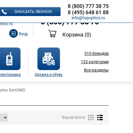
8 (800) 777 38 75
8 (495) 648 61 88
ЗАКАЗАТЬ ЗВОНОК
8 (495) 648 61 88
Ь ЗВОНОК
info@topoptics.ru
8 (800) 777 38 75
tics.ru
Вход
Корзина
(0)
510
брендов
132
категории
Все разделы
лектроника
Одежда и обувь
целы БелОМО
Вид каталога: