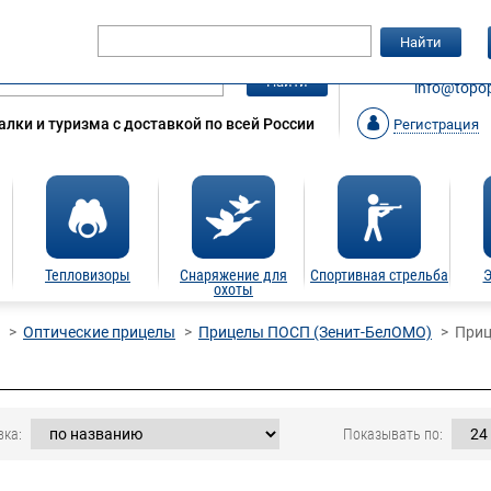
Гарантия
Статьи
Контакты
Найти
ЗАКАЗАТ
Найти
info@topop
лки и туризма с доставкой по всей России
Регистрация
Тепловизоры
Снаряжение для
Спортивная стрельба
Э
охоты
Оптические прицелы
Прицелы ПОСП (Зенит-БелОМО)
При
вка:
Показывать по: