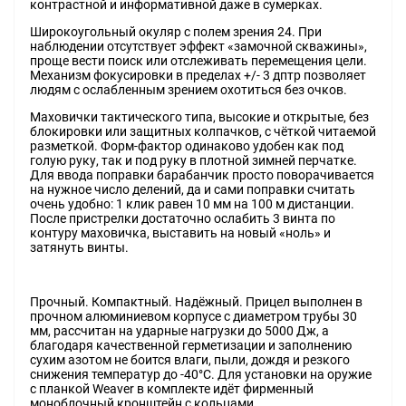
контрастной и информативной даже в сумерках.
Широкоугольный окуляр с полем зрения 24. При
наблюдении отсутствует эффект «замочной скважины»,
проще вести поиск или отслеживать перемещения цели.
Механизм фокусировки в пределах +/- 3 дптр позволяет
людям с ослабленным зрением охотиться без очков.
Маховички тактического типа, высокие и открытые, без
блокировки или защитных колпачков, с чёткой читаемой
разметкой. Форм-фактор одинаково удобен как под
голую руку, так и под руку в плотной зимней перчатке.
Для ввода поправки барабанчик просто поворачивается
на нужное число делений, да и сами поправки считать
очень удобно: 1 клик равен 10 мм на 100 м дистанции.
После пристрелки достаточно ослабить 3 винта по
контуру маховичка, выставить на новый «ноль» и
затянуть винты.
Прочный. Компактный. Надёжный. Прицел выполнен в
прочном алюминиевом корпусе с диаметром трубы 30
мм, рассчитан на ударные нагрузки до 5000 Дж, а
благодаря качественной герметизации и заполнению
сухим азотом не боится влаги, пыли, дождя и резкого
снижения температур до -40°C. Для установки на оружие
с планкой Weaver в комплекте идёт фирменный
моноблочный кронштейн с кольцами.