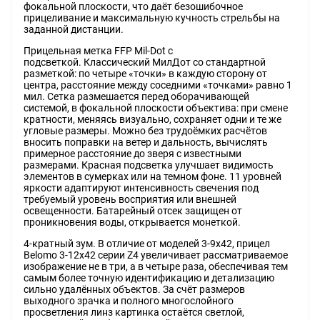
фокальной плоскости, что даёт безошибочное
прицеливание и максимальную кучность стрельбы на
заданной дистанции.
Прицельная метка FFP Mil-Dot с
подсветкой. Классический МилДот со стандартной
разметкой: по четыре «точки» в каждую сторону от
центра, расстояние между соседними «точками» равно 1
мил. Сетка размешается перед оборачивающей
системой, в фокальной плоскости объектива: при смене
кратности, меняясь визуально, сохраняет одни и те же
угловые размеры. Можно без трудоёмких расчётов
вносить поправки на ветер и дальность, вычислять
примерное расстояние до зверя с известными
размерами. Красная подсветка улучшает видимость
элементов в сумерках или на темном фоне. 11 уровней
яркости адаптируют интенсивность свечения под
требуемый уровень восприятия или внешней
освещенности. Батарейный отсек защищен от
проникновения воды, открывается монеткой.
4-кратный зум. В отличие от моделей 3-9x42, прицел
Belomo 3-12x42 серии Z4 увеличивает рассматриваемое
изображение не в три, а в четыре раза, обеспечивая тем
самым более точную идентификацию и детализацию
сильно удалённых объектов. За счёт размеров
выходного зрачка и полного многослойного
просветления линз картинка остаётся светлой,