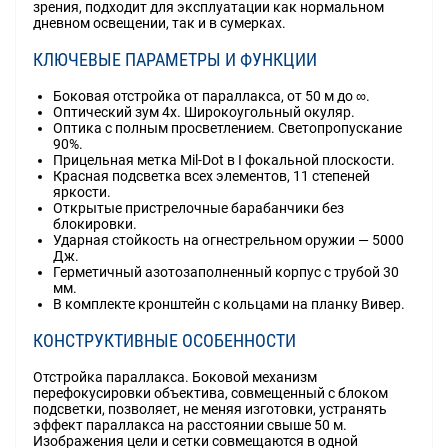
зрения, подходит для эксплуатации как нормальном
дневном освещении, так и в сумерках.
КЛЮЧЕВЫЕ ПАРАМЕТРЫ И ФУНКЦИИ
Боковая отстройка от параллакса, от 50 м до ∞.
Оптический зум 4x. Широкоугольный окуляр.
Оптика с полным просветлением. Светопропускание
90%.
Прицельная метка Mil-Dot в I фокальной плоскости.
Красная подсветка всех элементов, 11 степеней
яркости.
Открытые пристрелочные барабанчики без
блокировки.
Ударная стойкость на огнестрельном оружии — 5000
Дж.
Герметичный азотозаполненный корпус с трубой 30
мм.
В комплекте кронштейн с кольцами на планку Вивер.
КОНСТРУКТИВНЫЕ ОСОБЕННОСТИ
Отстройка параллакса. Боковой механизм
перефокусировки объектива, совмещенный с блоком
подсветки, позволяет, не меняя изготовки, устранять
эффект параллакса на расстоянии свыше 50 м.
Изображения цели и сетки совмещаются в одной