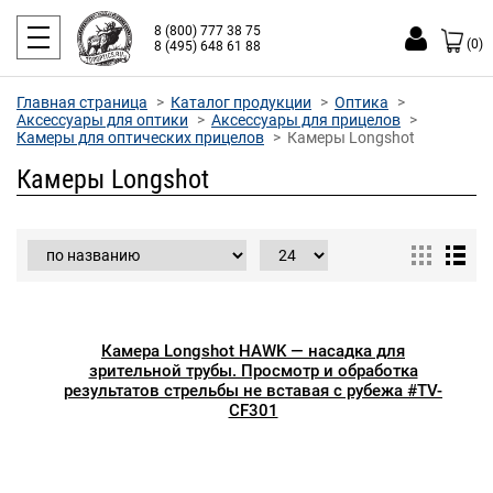
8 (800) 777 38 75
(0)
8 (495) 648 61 88
Главная страница
Каталог продукции
Оптика
Аксессуары для оптики
Аксессуары для прицелов
Камеры для оптических прицелов
Камеры Longshot
Камеры Longshot
Камера Longshot HAWK — насадка для
зрительной трубы. Просмотр и обработка
результатов стрельбы не вставая с рубежа #TV-
CF301