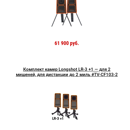
61 900 руб.
Комплект камер Longshot LR-3 +1 — для 2
мишеней, для дистанции до 2 миль #TV-CF103-2