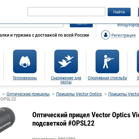
Гарантия
Статьи
Контакты
Найти
ЗАКАЗАТ
Найти
info@topop
лки и туризма с доставкой по всей России
Регистрация
Тепловизоры
Снаряжение для
Спортивная стрельба
Э
охоты
Оптические прицелы
Прицелы Vector Optics
Прицелы Vector
 #OPSL22
Оптический прицел Vector Optics Vic
подсветкой #OPSL22