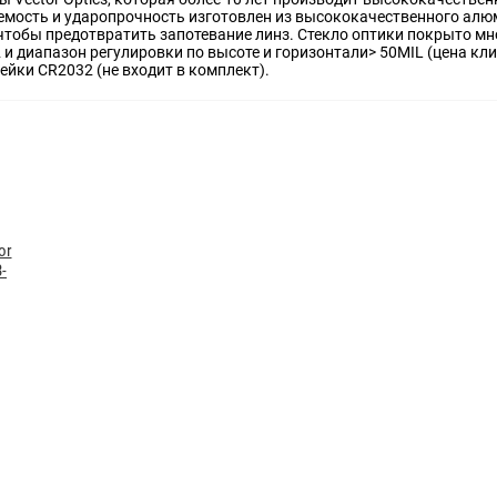
емость и ударопрочность изготовлен из высококачественного ал
 чтобы предотвратить запотевание линз. Стекло оптики покрыто 
 и диапазон регулировки по высоте и горизонтали> 50MIL (цена кли
ейки CR2032 (не входит в комплект).
or
3-