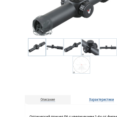
Описание
Характеристики
Оптический прицел S6 с увеличением 1-6х от фир