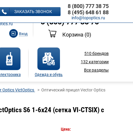
8 (800) 777 38 75
8 (495) 648 61 88
ЗАКАЗАТЬ ЗВОНОК
8 (495) 648 61 88
Ь ЗВОНОК
info@topoptics.ru
8 (800) 777 38 75
tics.ru
Вход
Корзина
(0)
510
брендов
132
категории
Все разделы
лектроника
Одежда и обувь
 Optics VictOptics
Оптический прицел Vector Optics
tOptics S6 1-6x24 (сетка VI-CTSIX) с
Цена: