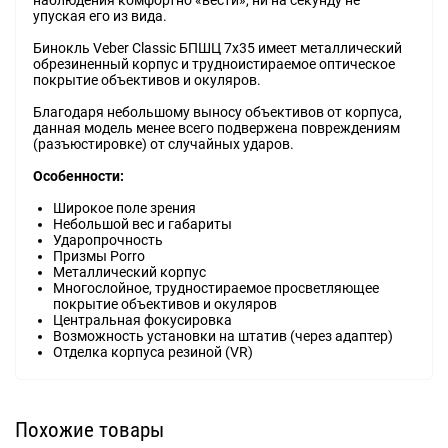
наблюдения комфортно «вести», ни на секунду не
упуская его из вида.
Бинокль Veber Classic БПШЦ 7x35 имеет металлический
обрезиненный корпус и трудноистираемое оптическое
покрытие объективов и окуляров.
Благодаря небольшому выносу объективов от корпуса,
данная модель менее всего подвержена повреждениям
(разъюстировке) от случайных ударов.
Особенности:
Широкое поле зрения
Небольшой вес и габариты
Ударопрочность
Призмы Porro
Металлический корпус
Многослойное, трудностираемое просветляющее
покрытие объективов и окуляров
Центральная фокусировка
Возможность установки на штатив (через адаптер)
Отделка корпуса резиной (VR)
Похожие товары