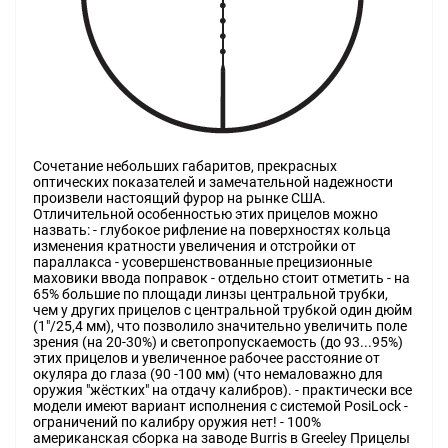
Сочетание небольших габаритов, прекрасных
оптических показателей и замечательной надежности
произвели настоящий фурор на рынке США.
Отличительной особенностью этих прицелов можно
назвать: - глубокое рифление на поверхностях кольца
изменения кратности увеличения и отстройки от
параллакса - усовершенствованные прецизионные
маховики ввода поправок - отдельно стоит отметить - на
65% большие по площади линзы центральной трубки,
чем у других прицелов с центральной трубкой один дюйм
(1"/25,4 мм), что позволило значительно увеличить поле
зрения (на 20-30%) и светопропускаемость (до 93...95%)
этих прицелов и увеличенное рабочее расстояние от
окуляра до глаза (90 -100 мм) (что немаловажно для
оружия "жёстких" на отдачу калибров). - практически все
модели имеют вариант исполнения с системой PosiLock -
ограничений по калибру оружия нет! - 100%
американская сборка на заводе Burris в Greeley Прицелы