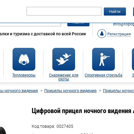
Гарантия
Статьи
Контакты
Найти
ЗАКАЗАТ
Найти
info@topop
лки и туризма с доставкой по всей России
Регистрация
Тепловизоры
Снаряжение для
Спортивная стрельба
Э
охоты
ы ночного видения
Прицелы ночного видения
Прицелы ночног
Цифровой прицел ночного видения A
Код товара:
0027405