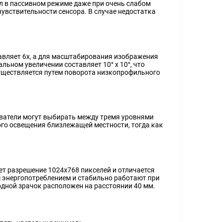
л в пассивном режиме даже при очень слабом
увствительности сенсора. В случае недостатка
авляет 6x, а для масштабирования изображения
льном увеличении составляет 10° х 10°, что
существляется путем поворота низкопрофильного
ователи могут выбирать между тремя уровнями
го освещения близлежащей местности, тогда как
т разрешение 1024x768 пикселей и отличается
 энергопотреблением и стабильно работают при
ходной зрачок расположен на расстоянии 40 мм.