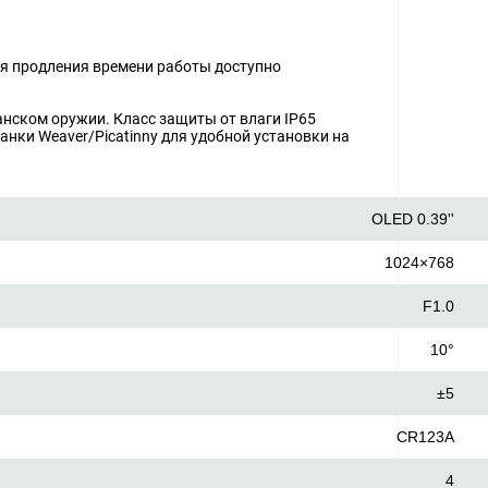
ля продления времени работы доступно
анском оружии. Класс защиты от влаги IP65
нки Weaver/Picatinny для удобной установки на
OLED 0.39''
1024×768
F1.0
10°
±5
CR123A
4