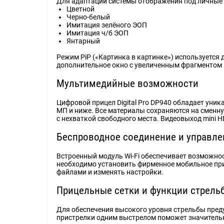
Для адаптации системы отображения под личные 
Цветной
Черно-белый
Имитация зелёного ЭОП
Имитация ч/б ЭОП
Янтарный
Режим PiP («Картинка в картинке») используется
дополнительное окно с увеличенным фрагментом ц
Мультимедийные возможности
Цифровой прицел Digital Pro DP940 обладает ун
МП и ниже. Все материалы сохраняются на сменну
с нехваткой свободного места. Видеовыход mini 
Беспроводное соединение и управле
Встроенный модуль Wi-Fi обеспечивает возможнос
необходимо установить фирменное мобильное при
файлами и изменять настройки.
Прицельные сетки и функции стрель
Для обеспечения высокого уровня стрельбы пред
пристрелки одним выстрелом поможет значительн