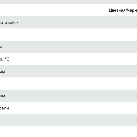
Цветная/Чёрн
атарей, ч
м
р, °C
 мм
 нм
сели