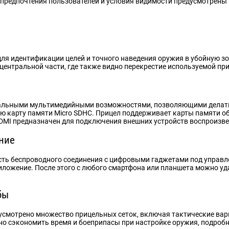
предпочтения пользователей и условия видимости предусмотрены
 для идентификации целей и точного наведения оружия в убойную з
ентральной части, где также видно перекрестие используемой при
икальными мультимедийными возможностями, позволяющими делать
ю карту памяти Micro SDHC. Прицел поддерживает карты памяти об
HDMI предназначен для подключения внешних устройств воспроизве
ние
ть беспроводного соединения с цифровыми гаджетами под управле
ложение. После этого с любого смартфона или планшета можно уд
бы
усмотрено множество прицельных сеток, включая тактические вар
о сэкономить время и боеприпасы при настройке оружия, подробн