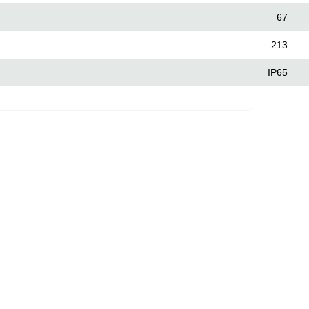
67
213
IP65