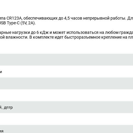
ипа CR123A, обеспечивающих до 4,5 часов непрерывной работы. Д
B Type-C (5V, 2A).
ударные нагрузки до 6 кДж и может использоваться на любом гражд
ой влажности. В комплекте идет быстроразъемное крепление на пла
и
, дптр
ия