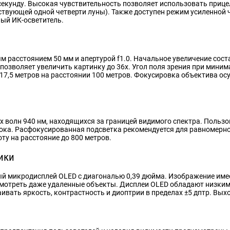
секунду. Высокая чувствительность позволяет использовать прице
ствующей одной четверти луны). Также доступен режим усиленной ч
ый ИК-осветитель.
 расстоянием 50 мм и апертурой f1.0. Начальное увеличение сост
озволяет увеличить картинку до 36x. Угол поля зрения при минима
 17,5 метров на расстоянии 100 метров. Фокусировка объектива о
х волн 940 нм, находящихся за границей видимого спектра. Польз
ока. Расфокусированная подсветка рекомендуется для равномерно
ту на расстояние до 800 метров.
ики
й микродисплей OLED с диагональю 0,39 дюйма. Изображение имее
смотреть даже удаленные объекты. Дисплеи OLED обладают низким
аивать яркость, контрастность и диоптрии в пределах ±5 дптр. Вы