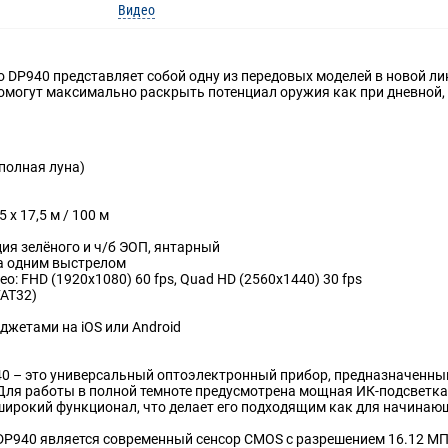
Видео
ro DP940 представляет собой одну из передовых моделей в новой ли
огут максимально раскрыть потенциал оружия как при дневной, т
полная луна)
5 х 17,5 м / 100 м
ия зелёного и ч/б ЭОП, янтарный
ка одним выстрелом
о: FHD (1920x1080) 60 fps, Quad HD (2560x1440) 30 fps
FAT32)
джетами на iOS или Android
940 – это универсальный оптоэлектронный прибор, предназначенн
 Для работы в полной темноте предусмотрена мощная ИК-подсветка
ирокий функционал, что делает его подходящим как для начинающ
ro DP940 является современный сенсор CMOS с разрешением 16.12 М