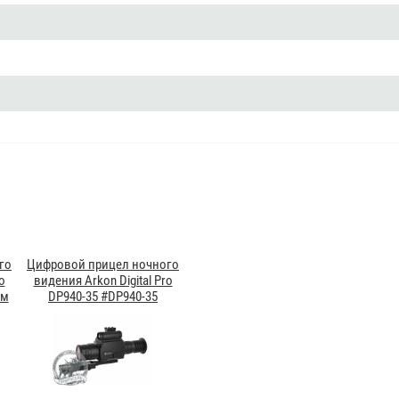
го
Цифровой прицел ночного
o
видения Arkon Digital Pro
ом
DP940-35 #DP940-35