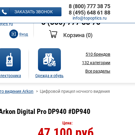
8 (800) 777 38 75
8 (495) 648 61 88
ЗАКАЗАТЬ ЗВОНОК
8 (495) 648 61 88
Ь ЗВОНОК
info@topoptics.ru
8 (800) 777 38 75
tics.ru
Вход
Корзина
(0)
510
брендов
132
категории
Все разделы
лектроника
Одежда и обувь
о видения Arkon
Цифровой прицел ночного видения
rkon Digital Pro DP940 #DP940
Цена:
47 100 руб.