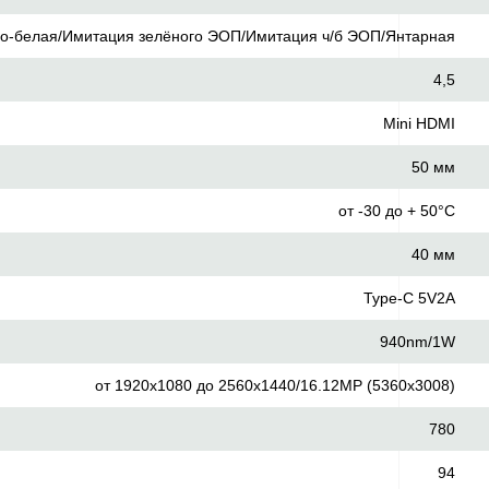
о-белая/Имитация зелёного ЭОП/Имитация ч/б ЭОП/Янтарная
4,5
Mini HDMI
50 мм
от -30 до + 50°C
40 мм
Type-C 5V2A
940nm/1W
от 1920x1080 до 2560х1440/16.12MP (5360x3008)
780
94