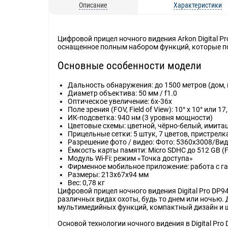
Описание
Характеристики
Цифровой прицел ночного видения Arkon Digital P
оснащенное полным набором функций, которые пом
Основные особенности модели
Дальность обнаружения: до 1500 метров (дом, 
Диаметр объектива: 50 мм / f1.0
Оптическое увеличение: 6x-36x
Поле зрения (FOV, Field of View): 10° х 10° или 17,
ИК-подсветка: 940 нм (3 уровня мощности)
Цветовые схемы: цветной, чёрно-белый, имитац
Прицельные сетки: 5 штук, 7 цветов, пристрел
Разрешение фото / видео: Фото: 5360х3008/Виде
Ёмкость карты памяти: Micro SDHC до 512 GB (
Модуль Wi-Fi: режим «Точка доступа»
Фирменное мобильное приложение: работа с га
Размеры: 213x67x94 мм
Вес: 0,78 кг
Цифровой прицел ночного видения Digital Pro DP
различных видах охоты, будь то днем или ночью.
мультимедийных функций, компактный дизайн и ш
Основой технологии ночного видения в Digital P