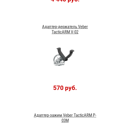
Адаптер-держатель Veber
TacticARM V-02
570 руб.
Адаптер-зажим Veber TacticARM P-
03M