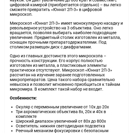
наукой. Он дает увеличение до 800 крат и совместим с
цифровой камерой (приобретается отдельно) – вы легко
сможете превратить «Юннат 2П-3» в цифровой
микроскоп.
Микроскоп «Юннат 2П-3» имеет монокулярную насадку и
револьверное устройство на 3 объектива. Оно легко
вращается, позволяя выбирать наиболее подходящее
увеличение. Предметный столик изготовлен из металла,
оснащен прочными препаратодержателями. Под
столиком размещен диск с диафрагмами.
Одно из главных достоинств этого микроскопа –
прочность конструкции. Его корпус полностью
изготовлен из металла, а пластиковые элементы
практически отсутствуют. Микроскоп «Юннат 2П-3»
рассчитан на изучение заранее подготовленных
микропрепаратов. Цена такого набора сравнительно
невысока и позволит мгновенно приобщиться к тайнам
микромира. В комплект такой набор не входит.
Особенности:
Окуляр с переменным увеличение от 10х до 20х
Три ахроматических объектива 8х, 20х и 40х в
комплекте
Широкий диапазон увеличений от 80х до 800х
Осветитель: нижняя светодиодная подсветка
Реечный механизм фокусировки с безопасным