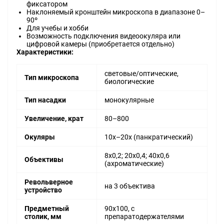
фиксатором
Наклоняемый кронштейн микроскопа в диапазоне 0–
90º
Для учебы и хобби
Возможность подключения видеоокуляра или
цифровой камеры (приобретается отдельно)
Характеристики:
световые/оптические,
Тип микроскопа
биологические
Тип насадки
монокулярные
Увеличение, крат
80–800
Окуляры
10х–20х (панкратический)
8х0,2; 20х0,4; 40х0,6
Объективы
(ахроматические)
Револьверное
на 3 объектива
устройство
Предметный
90х100, с
столик, мм
препаратодержателями