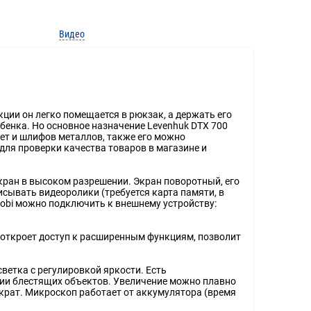
Видео
ции он легко помещается в рюкзак, а держать его
бенка. Но основное назначение Levenhuk DTX 700
нет и шлифов металлов, также его можно
для проверки качества товаров в магазине и
ран в высоком разрешении. Экран поворотный, его
сывать видеоролики (требуется карта памяти, в
Mobi можно подключить к внешнему устройству:
 откроет доступ к расширенным функциям, позволит
ветка с регулировкой яркости. Есть
нии блестящих объектов. Увеличение можно плавно
 крат. Микроскоп работает от аккумулятора (время