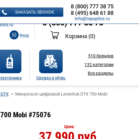
8 (800) 777 38 75
8 (495) 648 61 88
ЗАКАЗАТЬ ЗВОНОК
8 (495) 648 61 88
Ь ЗВОНОК
info@topoptics.ru
8 (800) 777 38 75
tics.ru
Вход
Корзина
(0)
510
брендов
132
категории
Все разделы
лектроника
Одежда и обувь
 DTX
Микроскоп цифровой Levenhuk DTX 700 Mobi
 700 Mobi #75076
Цена:
37 990 руб.