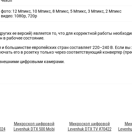
чехол
фото: 12 Mпикс, 10 Mпикс, 8 Mпикс, 5 Mпикс, 3 Mпикс, 2 Mпикс
видео: 1080p, 720p
других ее версий) является то, что для корректной работы необхо
н в рабочее состояние.
и и большинстве европейских стран составляет 220–240 В. Если вы 
ючать его в розетку только через соответствующий конвертер (пр
с внешними цифровыми камерами.
Микроскоп цифровой
Микроскоп цифровой
Мик
024
Levenhuk DTX 500 Mobi
Levenhuk DTX TV #70422
Levenhu