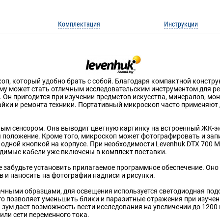
Комплектация
Инструкции
оп, который удобно брать с собой. Благодаря компактной конструк
му может стать отличным исследовательским инструментом для ре
 Он пригодится при изучении предметов искусства, минералов, мо
йки и ремонта техники. Портативный микроскоп часто применяют 
ым сенсором. Она выводит цветную картинку на встроенный ЖК-эк
 положение. Кроме того, микроскоп может фотографировать и запи
о одной кнопкой на корпусе. При необходимости Levenhuk DTX 700 
одимые кабели уже включены в комплект поставки.
 забудьте установить прилагаемое программное обеспечение. Оно
 и наносить на фотографии надписи и рисунки.
чными образцами, для освещения используется светодиодная подс
о позволяет уменьшить блики и паразитные отражения при изуче
й зум дает возможность вести исследования на увеличении до 1200
или сети переменного тока.