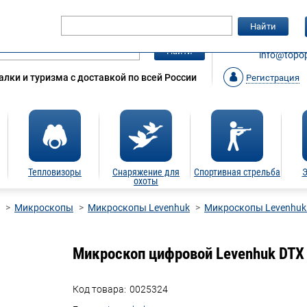
Гарантия
Статьи
Контакты
Найти
ЗАКАЗАТ
Найти
info@topop
лки и туризма с доставкой по всей России
Регистрация
Тепловизоры
Снаряжение для
Спортивная стрельба
Э
охоты
Микроскопы
Микроскопы Levenhuk
Микроскопы Levenhuk
Микроскоп цифровой Levenhuk DTX
Код товара:
0025324