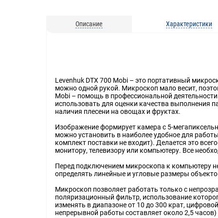
Описание
Характеристики
Levenhuk DTX 700 Mobi – это портативный микроск
можно одной рукой. Микроскоп мало весит, поэто
Mobi – помощь в профессиональной деятельности.
использовать для оценки качества выполнения па
наличия плесени на овощах и фруктах.
Изображение формирует камера с 5-мегапиксельн
можно установить в наиболее удобное для работы
комплект поставки не входит). Делается это всег
монитору, телевизору или компьютеру. Все необх
Перед подключением микроскопа к компьютеру не
определять линейные и угловые размеры объектов
Микроскоп позволяет работать только с непрозра
поляризационный фильтр, использование которог
изменять в диапазоне от 10 до 300 крат, цифрово
непрерывной работы составляет около 2,5 часов) 