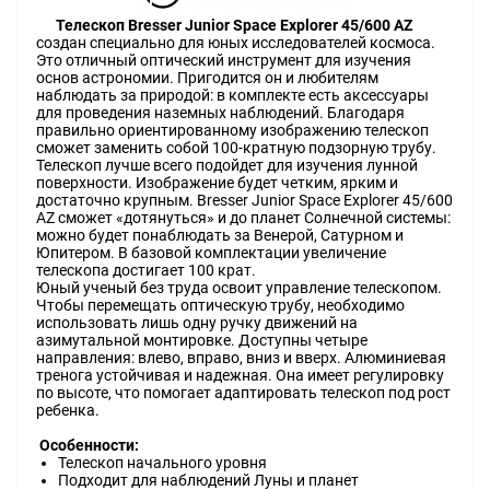
Телескоп Bresser Junior Space Explorer 45/600 AZ
создан специально для юных исследователей космоса.
Это отличный оптический инструмент для изучения
основ астрономии. Пригодится он и любителям
наблюдать за природой: в комплекте есть аксессуары
для проведения наземных наблюдений. Благодаря
правильно ориентированному изображению телескоп
сможет заменить собой 100-кратную подзорную трубу.
Телескоп лучше всего подойдет для изучения лунной
поверхности. Изображение будет четким, ярким и
достаточно крупным. Bresser Junior Space Explorer 45/600
AZ сможет «дотянуться» и до планет Солнечной системы:
можно будет понаблюдать за Венерой, Сатурном и
Юпитером. В базовой комплектации увеличение
телескопа достигает 100 крат.
Юный ученый без труда освоит управление телескопом.
Чтобы перемещать оптическую трубу, необходимо
использовать лишь одну ручку движений на
азимутальной монтировке. Доступны четыре
направления: влево, вправо, вниз и вверх. Алюминиевая
тренога устойчивая и надежная. Она имеет регулировку
по высоте, что помогает адаптировать телескоп под рост
ребенка.
Особенности:
Телескоп начального уровня
Подходит для наблюдений Луны и планет