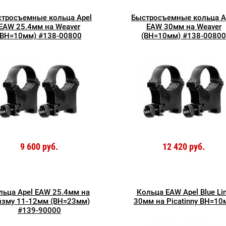
тросъемные кольца Apel
Быстросъемные кольца A
EAW 25.4мм на Weaver
EAW 30мм на Weaver
(BH=10мм) #138-00800
(BH=10мм) #138-0080
9 600 руб.
12 420 руб.
льца Apel EAW 25.4мм на
Кольца EAW Apel Blue Li
изму 11-12мм (BH=23мм)
30мм на Picatinny BH=10
#139-90000