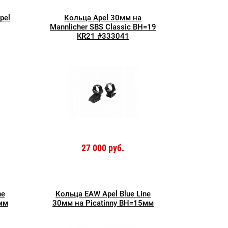
pel
Кольца Apel 30мм на
Mannlicher SBS Classic BH=19
0
KR21 #333041
27 000 руб.
ne
Кольца EAW Apel Blue Line
мм
30мм на Picatinny BH=15мм