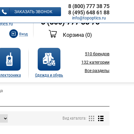
8 (800) 777 38 75
8 (495) 648 61 88
ЗАКАЗАТЬ ЗВОНОК
8 (495) 648 61 88
Ь ЗВОНОК
info@topoptics.ru
8 (800) 777 38 75
tics.ru
Вход
Корзина
(0)
510
брендов
132
категории
Все разделы
лектроника
Одежда и обувь
ца
Вид каталога: