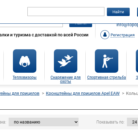
Гарантия
Статьи
Контакты
Найти
ЗАКАЗАТ
Найти
info@topop
лки и туризма с доставкой по всей России
Регистрация
Тепловизоры
Снаряжение для
Спортивная стрельба
Э
охоты
ейны для прицелов
Кронштейны для прицелов Apel EAW
Коль
вка:
Показывать по: