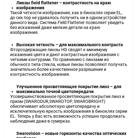
Линзы field flattener – контрастность на краю
изображения
Такой четкости изображения, как в биноклях серии EL,
до сих пор не удавалось получить ни в одном устройстве
данного вида. Система Field Flattener позволяет увидеть
без искажений даже мелкие детали на краю
изображения.
Высокая четкость – для максимального контраста
Фторсодержащие линзы HD сводят к минимуму
искажения цвета и дают контрастные изображения с
четкими контурами. По сравнению с линзами из
обычного типа стекла, новые линзы позволяют получать
значительно более качественное разрешение и
контрастность изображения.
Улучшенное просветляющее покрытие линз – для
максимально точной цветопередачи
Усовершенствованное просветляющее покрытие линз и
призм (SWARODUR,SWAROTOP, SWAROBRIGHT)
обеспечивает абсолютную цветопередачу и
исключительную яркость изображения в биноклях серии
EL. Теперь у Вас есть возможность успешно продолжать
наблюдение даже в сумерках.
Swarovision – новые горизонты качества оптических