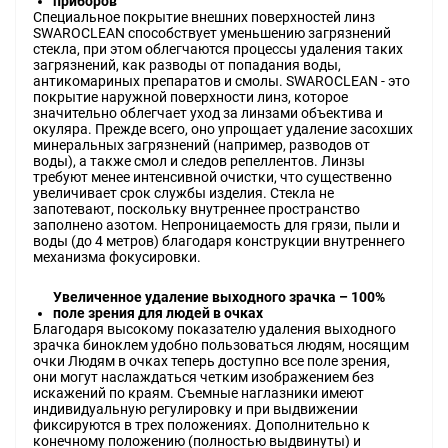
приборов
Специальное покрытие внешних поверхностей линз
SWAROCLEAN способствует уменьшению загрязнений
стекла, при этом облегчаются процессы удаления таких
загрязнений, как разводы от попадания воды,
антикомариных препаратов и смолы. SWAROCLEAN - это
покрытие наружной поверхности линз, которое
значительно облегчает уход за линзами объектива и
окуляра. Прежде всего, оно упрощает удаление засохших
минеральных загрязнений (например, разводов от
воды), а также смол и следов репеллентов. Линзы
требуют менее интенсивной очистки, что существенно
увеличивает срок службы изделия. Стекла не
запотевают, поскольку внутреннее пространство
заполнено азотом. Непроницаемость для грязи, пыли и
воды (до 4 метров) благодаря конструкции внутреннего
механизма фокусировки.
Увеличенное удаление выходного зрачка – 100%
поле зрения для людей в очках
Благодаря высокому показателю удаления выходного
зрачка биноклем удобно пользоваться людям, носящим
очки Людям в очках теперь доступно все поле зрения,
они могут наслаждаться четким изображением без
искажений по краям. Съемные наглазники имеют
индивидуальную регулировку и при выдвижении
фиксируются в трех положениях. Дополнительно к
конечному положению (полностью выдвинуты) и