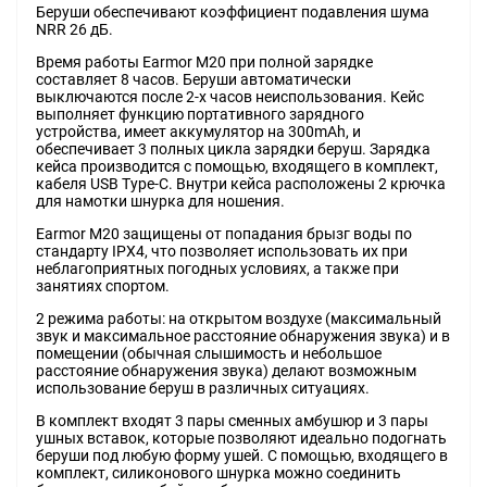
Беруши обеспечивают коэффициент подавления шума
NRR 26 дБ.
Время работы Earmor M20 при полной зарядке
составляет 8 часов. Беруши автоматически
выключаются после 2-х часов неиспользования. Кейс
выполняет функцию портативного зарядного
устройства, имеет аккумулятор на 300mAh, и
обеспечивает 3 полных цикла зарядки беруш. Зарядка
кейса производится с помощью, входящего в комплект,
кабеля USB Type-C. Внутри кейса расположены 2 крючка
для намотки шнурка для ношения.
Earmor M20 защищены от попадания брызг воды по
стандарту IPX4, что позволяет использовать их при
неблагоприятных погодных условиях, а также при
занятиях спортом.
2 режима работы: на открытом воздухе (максимальный
звук и максимальное расстояние обнаружения звука) и в
помещении (обычная слышимость и небольшое
расстояние обнаружения звука) делают возможным
использование беруш в различных ситуациях.
В комплект входят 3 пары сменных амбушюр и 3 пары
ушных вставок, которые позволяют идеально подогнать
беруши под любую форму ушей. С помощью, входящего в
комплект, силиконового шнурка можно соединить