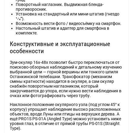
Поворотный наглазник. Выдвижная бленда-
противоросник.
Установка на стандартный или мини-штатив (гнездо
1⁄4”).
Возможность вести фото / видеосъёмку на смартфон.
Настольный штатив и адаптер для смартфона в
комплекте.
Конструктивные и эксплуатационные
особенности
Зум-окуляр 16x-48x позволит быстро переключаться от
поисково-обзорных наблюдений к детальному изучению
выбранной цели — горной вершины или тонкого шпиля
Останкинской телебашни. Трансфокатор (механизм
смены кратности) находится в окуляре, а сам окуляр
снабжён поворотным наглазником, который
закручивается до упора, если нужно вести наблюдения в
очках или фотографировать через трубу.
Наклонное положение окулярного узла (под углом 45° к
корпусу) упрощает наблюдение высоко расположенных
объектов, вроде Луны или птицы на верхушке дерева. А
ещё PRO1S PS-01A (Angled Type) можно установить ниже
уровня глаз, в отличие от прямой трубы PS-01S (Straight
Type).