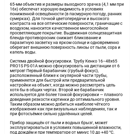
65-мм объектив и размеры выходного зрачка (4,1 мм при
16x) обеспечат хорошую видимость в условиях
пониженной освещённости (в пасмурную погоду, ранних
сумерках). Для точной цветопередачи и высокого
контраста на все оптические поверхности, граничащие с
воздухом, наносится качественное многослойное
просветляющее покрытие. Выдвижная солнцезащитная
бленда-противоросник снижает бликование и
паразитную засветку на ярком солнце и одновременно
оберегает внешнюю поверхность линзы от пыли, сора и
капель воды.
Система двойной фокусировки. Трубу Кенко 16–48x65
PRO1S PS-01A можно сфокусировать на дистанции от 6
метров! Первый барабанчик (грубый фокус),
расположенный ближе к окулярной части трубы,
применяется для быстрой или предварительной
настройки на объект, когда можно рассмотреть цель
хотя бы в общих чертах. Второй же барабанчик
используется для более тонкой фокусировки — плавного
доведения резкости картинки до оптимального уровня.
Таким образом можно добиться наиболее чёткого
изображения как при визуальных наблюдениях, так и
при фотосъёмке сильно удалённых целей.
Прибор защищён от пыли и водных брызг, может
эксплуатироваться в условиях повышенной влажности,
под дождём и при температуре от минус 10 до +40 °C.