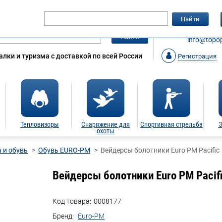
Гарантия
Статьи
Контакты
Найти
ЗАКАЗАТ
Найти
info@topop
лки и туризма с доставкой по всей России
Регистрация
Тепловизоры
Снаряжение для
Спортивная стрельба
Э
охоты
 и обувь
Обувь EURO-PM
Вейдерсы болотники Euro PM Pacific
Вейдерсы болотники Euro PM Pacif
Код товара:
0008177
Бренд:
Euro-PM