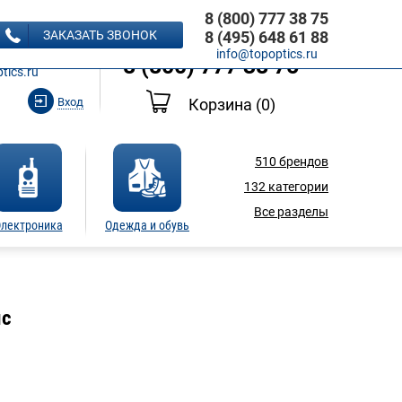
8 (800) 777 38 75
8 (495) 648 61 88
ЗАКАЗАТЬ ЗВОНОК
8 (495) 648 61 88
Ь ЗВОНОК
info@topoptics.ru
8 (800) 777 38 75
tics.ru
Вход
Корзина
(0)
510
брендов
132
категории
Все разделы
лектроника
Одежда и обувь
ic