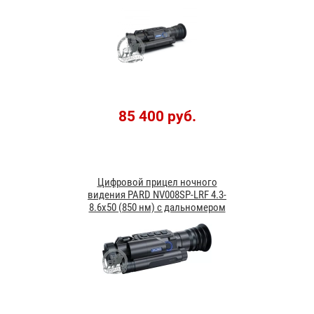
85 400 руб.
Цифровой прицел ночного
видения PARD NV008SP-LRF 4.3-
8.6х50 (850 нм) с дальномером