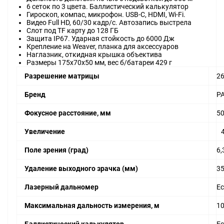
6 сеток по 3 цвета. Баллистический калькулятор
Гироскоп, компас, микрофон. USB-C, HDMI, Wi-Fi.
Видео Full HD, 60/30 кадр/с. Автозапись выстрела
Слот под TF карту до 128 ГБ
Защита IP67. Ударная стойкость до 6000 Дж
Крепление на Weaver, планка для аксессуаров
Наглазник, откидная крышка объектива
Размеры 175x70x50 мм, вес б/батареи 429 г
Разрешение матрицы
2
Бренд
P
Фокусное расстояние, мм
5
Увеличение
4,
Поле зрения (град)
6,
Удаление выходного зрачка (мм)
3
Лазерный дальномер
Ес
Максимальная дальность измерения, м
1