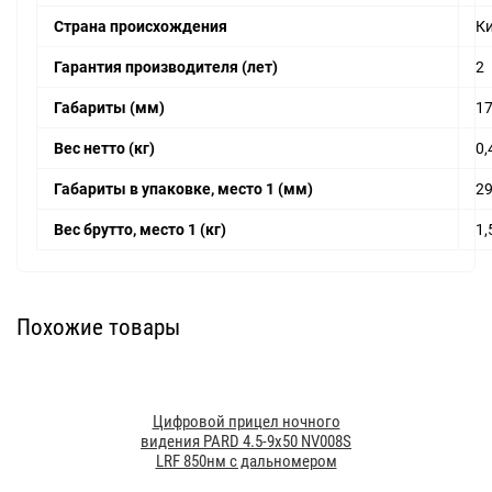
Страна происхождения
К
Гарантия производителя (лет)
2
Габариты (мм)
17
Вес нетто (кг)
0,
Габариты в упаковке, место 1 (мм)
29
Вес брутто, место 1 (кг)
1,
Похожие товары
Цифровой прицел ночного
видения PARD 4.5-9х50 NV008S
LRF 850нм с дальномером