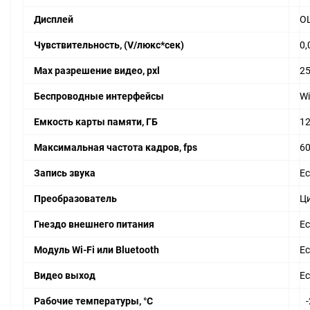
Дисплей
O
Чувствительность, (V/люкс*сек)
0,
Max разрешение видео, pxl
25
Беспроводные интерфейсы
Wi
Емкость карты памяти, ГБ
1
Максимальная частота кадров, fps
6
Запись звука
Ес
Преобразователь
Ц
Гнездо внешнего питания
Ес
Модуль Wi-Fi или Bluetooth
Ес
Видео выход
Ес
Рабочие температуры, °С
-2