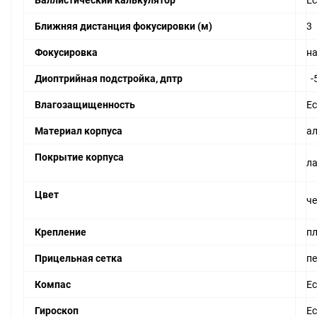
Баллистический калькулятор
Ес
Ближняя дистанция фокусировки (м)
3
Фокусировка
на
Диоптрийная подстройка, дптр
-
Влагозащищенность
Ес
Материал корпуса
а
Покрытие корпуса
л
Цвет
ч
Крепление
пл
Прицельная сетка
п
Компас
Ес
Гироскоп
Ес