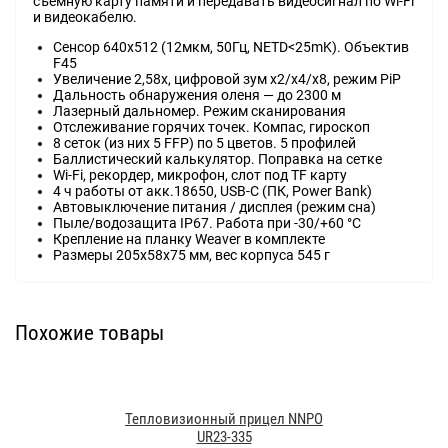
съёмную карту памяти и передавать видеосигнал по Wi-Fi
и видеокабелю.
Сенсор 640x512 (12мкм, 50Гц, NETD<25mK). Объектив
F45
Увеличение 2,58x, цифровой зум x2/x4/x8, режим PiP
Дальность обнаружения оленя — до 2300 м
Лазерный дальномер. Режим сканирования
Отслеживание горячих точек. Компас, гироскоп
8 сеток (из них 5 FFP) по 5 цветов. 5 профилей
Баллистический калькулятор. Поправка на сетке
Wi-Fi, рекордер, микрофон, слот под TF карту
4 ч работы от акк.18650, USB-C (ПК, Power Bank)
Автовыключение питания / дисплея (режим сна)
Пыле/водозащита IP67. Работа при -30/+60 °C
Крепление на планку Weaver в комплекте
Размеры 205x58x75 мм, вес корпуса 545 г
Похожие товары
Тепловизионный прицел NNPO
UR23-335