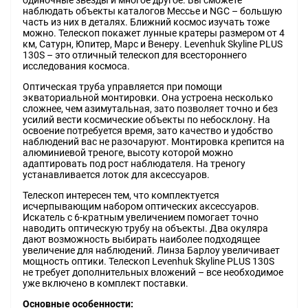
одиночные звезды и многое другое. Вы сможете
наблюдать объекты каталогов Мессье и NGC – большую
часть из них в деталях. Ближний космос изучать тоже
можно. Телескоп покажет лунные кратеры размером от 4
км, Сатурн, Юпитер, Марс и Венеру. Levenhuk Skyline PLUS
130S – это отличный телескоп для всестороннего
исследования космоса.
Оптическая труба управляется при помощи
экваториальной монтировки. Она устроена несколько
сложнее, чем азимутальная, зато позволяет точно и без
усилий вести космические объекты по небосклону. На
освоение потребуется время, зато качество и удобство
наблюдений вас не разочаруют. Монтировка крепится на
алюминиевой треноге, высоту которой можно
адаптировать под рост наблюдателя. На треногу
устанавливается лоток для аксессуаров.
Телескоп интересен тем, что комплектуется
исчерпывающим набором оптических аксессуаров.
Искатель с 6-кратным увеличением помогает точно
наводить оптическую трубу на объекты. Два окуляра
дают возможность выбирать наиболее подходящее
увеличение для наблюдений. Линза Барлоу увеличивает
мощность оптики. Телескоп Levenhuk Skyline PLUS 130S
не требует дополнительных вложений – все необходимое
уже включено в комплект поставки.
Основные особенности: