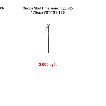
03-
Опора ShotTime монопод (82-
175см) #ST-TS1-175
3 000 руб.