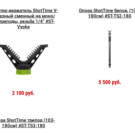
тер-держатель ShotTime V-
Опора ShotTime бипод, (1
азный сменный на моно/
180см) #ST-TS2-180
триподы, резьба 1/4" #ST-
Vyoke
5 500 руб.
2 100 руб.
ра ShotTime трипод (103-
180см) #ST-TS3-180