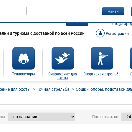
Гарантия
Статьи
Контакты
Найти
ЗАКАЗАТ
Найти
info@topop
лки и туризма с доставкой по всей России
Регистрация
Тепловизоры
Снаряжение для
Спортивная стрельба
Э
охоты
ение для охоты
Точная стрельба
Сошки, опоры, подставки дл
вка:
Показывать по: