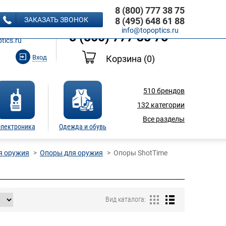
8 (800) 777 38 75
8 (495) 648 61 88
ЗАКАЗАТЬ ЗВОНОК
8 (495) 648 61 88
Ь ЗВОНОК
info@topoptics.ru
8 (800) 777 38 75
tics.ru
Вход
Корзина
(0)
510
брендов
132
категории
Все разделы
лектроника
Одежда и обувь
я оружия
Опоры для оружия
Опоры ShotTime
Вид каталога: