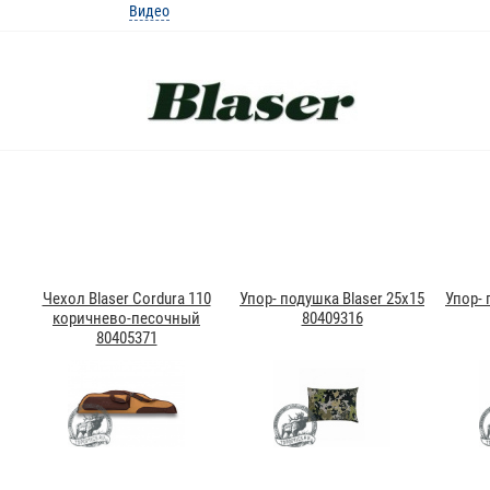
Видео
Чехол Blaser Cordura 110
Упор- подушка Blaser 25x15
Упор- 
коричнево-песочный
80409316
80405371