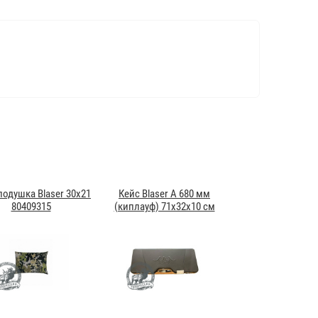
подушка Blaser 30x21
Кейс Blaser A 680 мм
80409315
(киплауф) 71х32х10 см