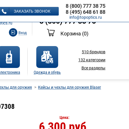
8 (800) 777 38 75
8 (495) 648 61 88
ЗАКАЗАТЬ ЗВОНОК
8 (495) 648 61 88
Ь ЗВОНОК
info@topoptics.ru
8 (800) 777 38 75
tics.ru
Вход
Корзина
(0)
510
брендов
132
категории
Все разделы
лектроника
Одежда и обувь
чехлы для оружия
Кейсы и чехлы для оружия Blaser
07308
Цена:
6 300 руб.