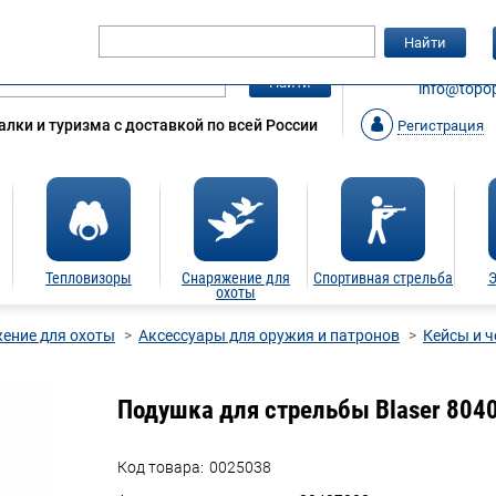
Гарантия
Статьи
Контакты
Найти
ЗАКАЗАТ
Найти
info@topop
лки и туризма с доставкой по всей России
Регистрация
Тепловизоры
Снаряжение для
Спортивная стрельба
Э
охоты
ение для охоты
Аксессуары для оружия и патронов
Кейсы и 
Подушка для стрельбы Blaser 804
Код товара:
0025038