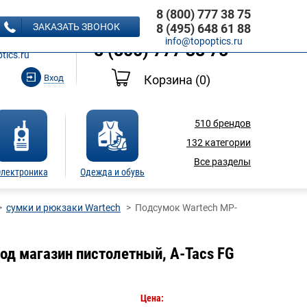
8 (800) 777 38 75
8 (495) 648 61 88
ЗАКАЗАТЬ ЗВОНОК
8 (495) 648 61 88
Ь ЗВОНОК
info@topoptics.ru
8 (800) 777 38 75
tics.ru
Вход
Корзина
(0)
510
брендов
132
категории
Все разделы
лектроника
Одежда и обувь
сумки и рюкзаки Wartech
Подсумок Wartech MP-
д магазин пистолетный, A-Tacs FG
Цена: