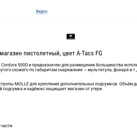
Видео
магазин пистолетный, цвет A-Tacs FG
Cordura 500D и предназначен для размещения большинства использ
е другого схожего по габаритам снаряжения — мультитула, фонаря и
 стропы MOLLE для крепления дополнительных подсумков. Объём д
ей подсумка и надёжно защищает магазин от утери.
 части