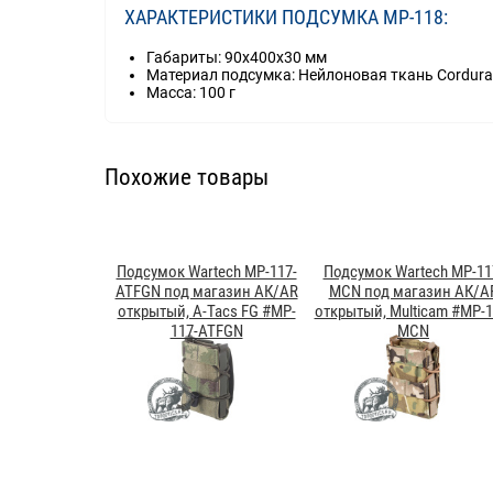
ХАРАКТЕРИСТИКИ ПОДСУМКА MP-118:
Габариты: 90x400x30 мм
Материал подсумка: Нейлоновая ткань Cordura
Масса: 100 г
Похожие товары
Подсумок Wartech MP-117-
Подсумок Wartech MP-11
ATFGN под магазин АК/AR
MCN под магазин АК/A
открытый, A-Tacs FG #MP-
открытый, Multicam #MP-1
117-ATFGN
MCN