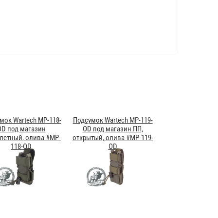
мок Wartech MP-118-
Подсумок Wartech MP-119-
OD под магазин
OD под магазин ПП,
летный, олива #MP-
открытый, олива #MP-119-
118-OD
OD