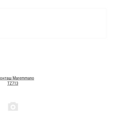
ронташ Maremmano
TZ713