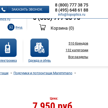
8 (800) 777 38 75
8 (495) 648 61 88
ЗАКАЗАТЬ ЗВОНОК
8 (495) 648 61 88
Ь ЗВОНОК
info@topoptics.ru
8 (800) 777 38 75
tics.ru
Вход
Корзина
(0)
510
брендов
132
категории
Все разделы
лектроника
Одежда и обувь
нташи
Подсумки и потронташи Maremmano
Цена:
7 950 руб.