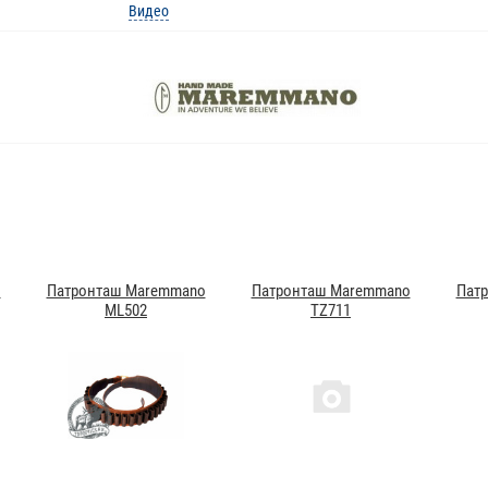
Видео
o
Патронташ Maremmano
Патронташ Maremmano
Пат
ML502
TZ711