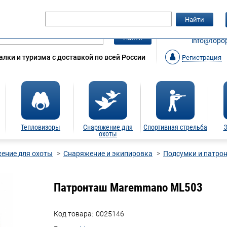
Гарантия
Статьи
Контакты
Найти
ЗАКАЗАТ
Найти
info@topop
лки и туризма с доставкой по всей России
Регистрация
Тепловизоры
Снаряжение для
Спортивная стрельба
Э
охоты
ение для охоты
Снаряжение и экипировка
Подсумки и патро
Патронташ Maremmano ML503
Код товара:
0025146