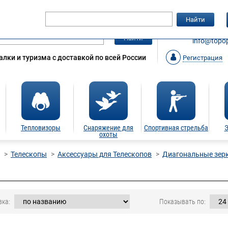
Гарантия
Статьи
Контакты
Найти
ЗАКАЗАТ
Найти
info@topop
лки и туризма с доставкой по всей России
Регистрация
Тепловизоры
Снаряжение для
Спортивная стрельба
Э
охоты
Телескопы
Аксессуары для Телескопов
Диагональные зер
вка:
Показывать по: