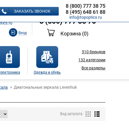
8 (800) 777 38 75
8 (495) 648 61 88
ЗАКАЗАТЬ ЗВОНОК
8 (495) 648 61 88
Ь ЗВОНОК
info@topoptics.ru
8 (800) 777 38 75
tics.ru
Вход
Корзина
(0)
510
брендов
132
категории
Все разделы
лектроника
Одежда и обувь
кала
Диагональные зеркала Levenhuk
Вид каталога: