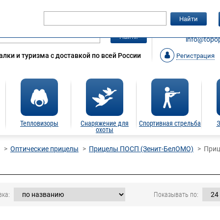
Гарантия
Статьи
Контакты
Найти
ЗАКАЗАТ
Найти
info@topop
лки и туризма с доставкой по всей России
Регистрация
Тепловизоры
Снаряжение для
Спортивная стрельба
Э
охоты
Оптические прицелы
Прицелы ПОСП (Зенит-БелОМО)
Приц
вка:
Показывать по: