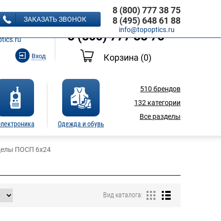
8 (800) 777 38 75
8 (495) 648 61 88
ЗАКАЗАТЬ ЗВОНОК
8 (495) 648 61 88
Ь ЗВОНОК
info@topoptics.ru
8 (800) 777 38 75
tics.ru
Вход
Корзина
(0)
510
брендов
132
категории
Все разделы
лектроника
Одежда и обувь
елы ПОСП 6х24
Вид каталога: