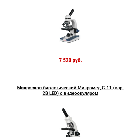
7 520 руб.
Микроскоп биологический Микромед С-11 (вар.
2B LED) с видеоокуляром