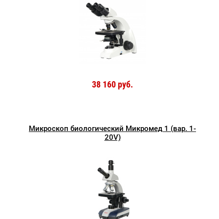
38 160 руб.
Микроскоп биологический Микромед 1 (вар. 1-
20V)