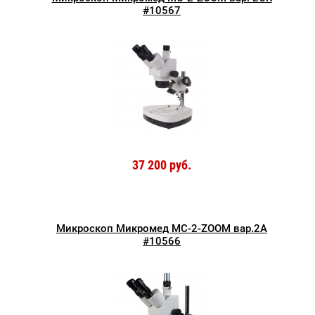
#10567
37 200 руб.
Микроскоп Микромед MC-2-ZOOM вар.2А
#10566