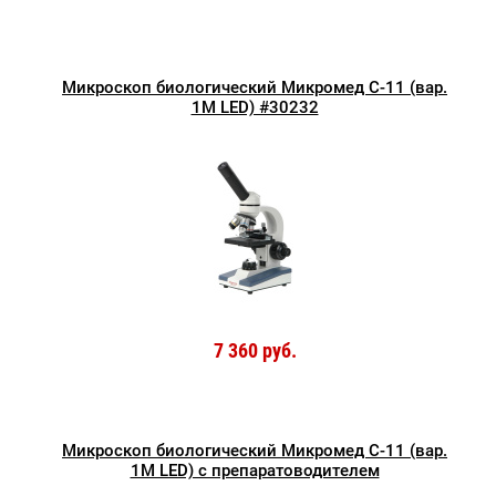
Микроскоп биологический Микромед С-11 (вар.
1М LED) #30232
7 360 руб.
Микроскоп биологический Микромед С-11 (вар.
1М LED) с препаратоводителем