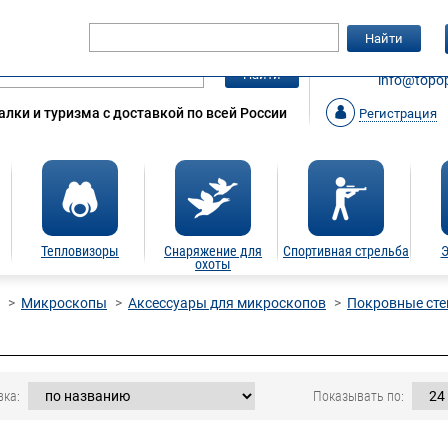
Гарантия
Статьи
Контакты
Найти
ЗАКАЗАТ
Найти
info@topop
лки и туризма с доставкой по всей России
Регистрация
Тепловизоры
Снаряжение для
Спортивная стрельба
Э
охоты
Микроскопы
Аксессуары для микроскопов
Покровные сте
вка:
Показывать по: