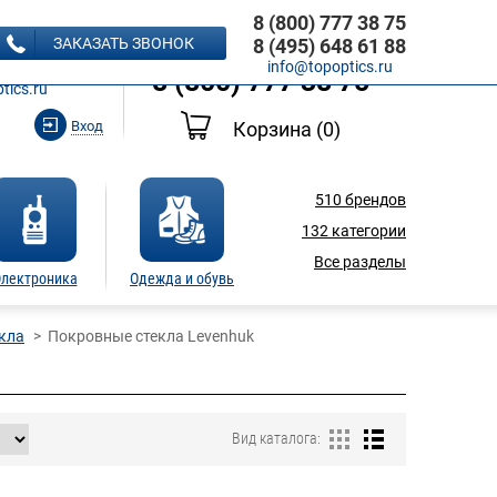
8 (800) 777 38 75
8 (495) 648 61 88
ЗАКАЗАТЬ ЗВОНОК
8 (495) 648 61 88
Ь ЗВОНОК
info@topoptics.ru
8 (800) 777 38 75
tics.ru
Вход
Корзина
(0)
510
брендов
132
категории
Все разделы
лектроника
Одежда и обувь
кла
Покровные стекла Levenhuk
Вид каталога: