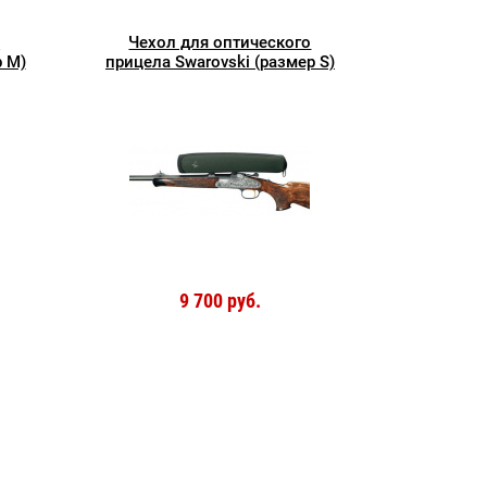
о
Чехол для оптического
р M)
прицела Swarovski (размер S)
9 700 руб.