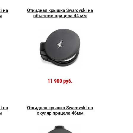
i на
Откидная крышка Swarovski на
м
объектив прицела 44 мм
11 900 руб.
i на
Откидная крышка Swarovski на
м
окуляр прицела 46мм