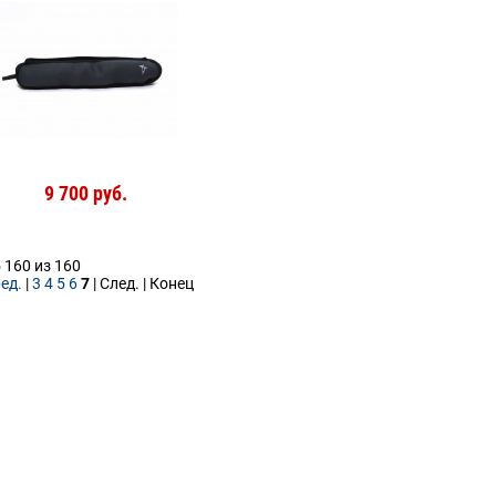
9 700 руб.
 160 из 160
ед.
|
3
4
5
6
7
| След. | Конец