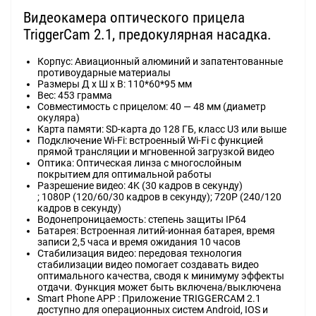
Видеокамера оптического прицела
TriggerCam 2.1, предокулярная насадка.
Корпус: Авиационный алюминий и запатентованные
противоударные материалы
Размеры Д х Ш х В: 110*60*95 мм
Вес: 453 грамма
Совместимость с прицелом: 40 — 48 мм (диаметр
окуляра)
Карта памяти: SD-карта до 128 ГБ, класс U3 или выше
Подключение Wi-Fi: встроенный Wi-Fi с функцией
прямой трансляции и мгновенной загрузкой видео
Оптика: Оптическая линза с многослойным
покрытием для оптимальной работы
Разрешение видео: 4K (30 кадров в секунду)
; 1080P (120/60/30 кадров в секунду); 720P (240/120
кадров в секунду)
Водонепроницаемость: степень защиты IP64
Батарея: Встроенная литий-ионная батарея, время
записи 2,5 часа и время ожидания 10 часов
Стабилизация видео: передовая технология
стабилизации видео помогает создавать видео
оптимального качества, сводя к минимуму эффекты
отдачи. Функция может быть включена/выключена
Smart Phone APP : Приложение TRIGGERCAM 2.1
доступно для операционных систем Android, IOS и