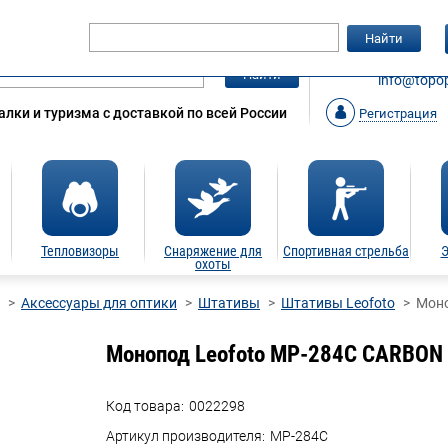
Гарантия
Статьи
Контакты
Найти
ЗАКАЗАТ
Найти
info@topop
лки и туризма с доставкой по всей России
Регистрация
Тепловизоры
Снаряжение для
Спортивная стрельба
Э
охоты
Аксессуары для оптики
Штативы
Штативы Leofoto
Моно
Монопод Leofoto MP-284C CARBON
Код товара:
0022298
Артикул производителя:
MP-284C