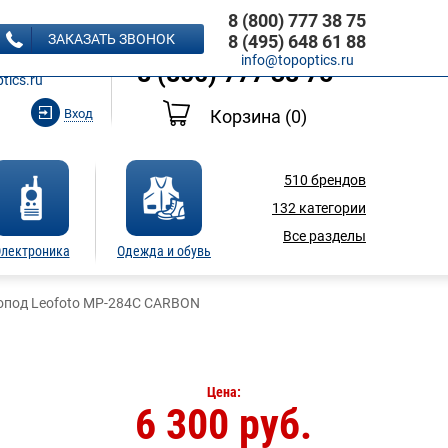
8 (800) 777 38 75
8 (495) 648 61 88
ЗАКАЗАТЬ ЗВОНОК
8 (495) 648 61 88
Ь ЗВОНОК
info@topoptics.ru
8 (800) 777 38 75
tics.ru
Вход
Корзина
(0)
510
брендов
132
категории
Все разделы
лектроника
Одежда и обувь
под Leofoto MP-284C CARBON
Цена:
6 300 руб.