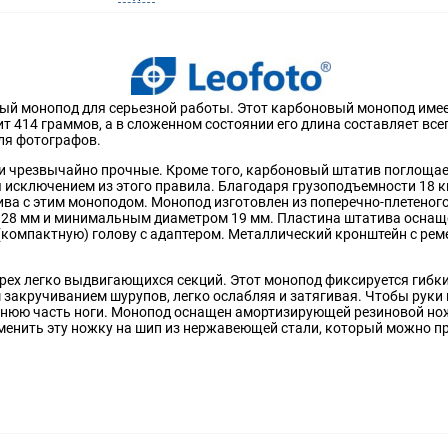
вый монопод для серьезной работы. Этот карбоновый монопод име
т 414 граммов, а в сложенном состоянии его длина составляет все
ля фотографов.
 и чрезвычайно прочные. Кроме того, карбоновый штатив поглощ
ся исключением из этого правила. Благодаря грузоподъемности 18
а с этим моноподом. Монопод изготовлен из поперечно-плетеного
 28 мм и минимальным диаметром 19 мм. Пластина штатива оснаще
 (компактную) голову с адаптером. Металлический кронштейн с рем
рех легко выдвигающихся секций. Этот монопод фиксируется гиб
закручиванием шурупов, легко ослабляя и затягивая. Чтобы руки 
хнюю часть ноги. Монопод оснащен амортизирующей резиновой нож
аменить эту ножку на шип из нержавеющей стали, который можно п