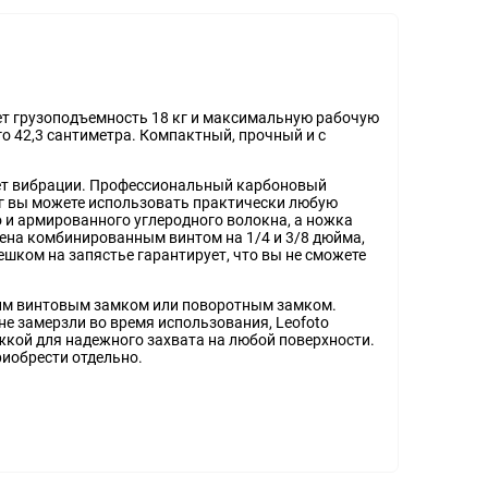
ет грузоподъемность 18 кг и максимальную рабочую
го 42,3 сантиметра. Компактный, прочный и с
ает вибрации. Профессиональный карбоновый
 кг вы можете использовать практически любую
 и армированного углеродного волокна, а ножка
на комбинированным винтом на 1/4 и 3/8 дюйма,
ешком на запястье гарантирует, что вы не сможете
ким винтовым замком или поворотным замком.
не замерзли во время использования, Leofoto
кой для надежного захвата на любой поверхности.
риобрести отдельно.