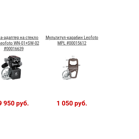
а-адаптер на стекло
Мультитул-карабин Leofoto
Leofoto WN-01+SW-02
MPL #00015612
#00016639
9 950 руб.
1 050 руб.