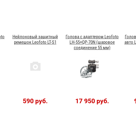
oto
Нейлоновый защитный
Голова с адаптером Leofoto
Голов
ремешок Leofoto LT-S1
LH-55+QP-70N (шаровое
авто 
соединение 55 мм)
590 руб.
17 950 руб.