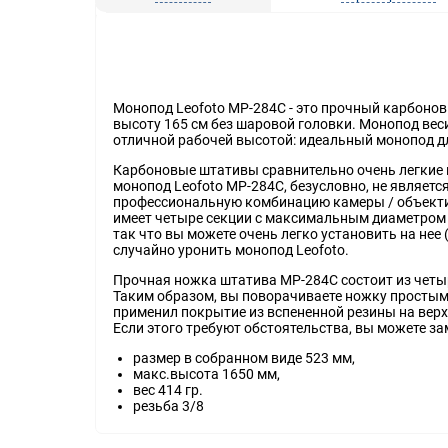
Монопод Leofoto MP-284C - это прочный карбоно
высоту 165 см без шаровой головки. Монопод веси
отличной рабочей высотой: идеальный монопод д
Карбоновые штативы сравнительно очень легкие
монопод Leofoto MP-284C, безусловно, не являет
профессиональную комбинацию камеры / объектив
имеет четыре секции с максимальным диаметром
так что вы можете очень легко установить на нее
случайно уронить монопод Leofoto.
Прочная ножка штатива MP-284C состоит из четы
Таким образом, вы поворачиваете ножку простым 
применил покрытие из вспененной резины на вер
Если этого требуют обстоятельства, вы можете з
размер в собранном виде 523 мм,
макс.высота 1650 мм,
вес 414 гр.
резьба 3/8