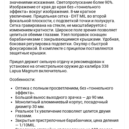
значениями искажения. Светопропускание более 90%.
Изображение от края до края без «тоннельного
эффекта» вокруг изображения. 8-ми кратное
увеличение. Прицельная сетка - EHT MIL во второй
фокальной плоскости, с подсветкой точки и полукруга.
Сетка гравирована на стекле, не масштабируется с
изменением кратности. Широкое поле зрения позволяет
целиться обеими глазами. Узел поправок оснащен
барабанчиками с закрывающимися крышками. Удобная,
боковая регулировка подсветки. Окуляр с быстрой
фокусировкой. В комплекте с прицелом поставляются
защитные крышки.
Прицел держит сильную отдачу и рекомендован к
установке на огнестрельное оружие до калибра 338
Lapua Magnum включительно.
Особенности:
Оптика с полным просветлением, без «тоннельного
эффекта».
Большой вынос выходного зрачка — до 90 мм.
Монолитный алюминиевый корпус, посадочный
диаметр 30 мм.
Реальное 1х увеличение позволяет целится двумя
глазами.
Закрытые пристрелочные барабанчики, цена деления
— 1/10MIL.