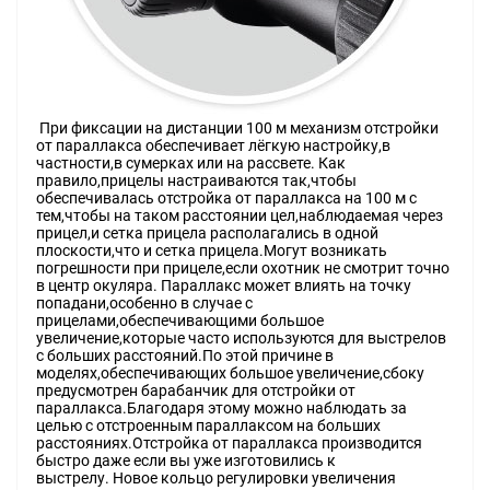
При фиксации на дистанции 100 м механизм отстройки
от параллакса обеспечивает лёгкую настройку,в
частности,в сумерках или на рассвете. Как
правило,прицелы настраиваются так,чтобы
обеспечивалась отстройка от параллакса на 100 м с
тем,чтобы на таком расстоянии цел,наблюдаемая через
прицел,и сетка прицела располагались в одной
плоскости,что и сетка прицела.Могут возникать
погрешности при прицеле,если охотник не смотрит точно
в центр окуляра. Параллакс может влиять на точку
попадани,особенно в случае с
прицелами,обеспечивающими большое
увеличение,которые часто используются для выстрелов
с больших расстояний.По этой причине в
моделях,обеспечивающих большое увеличение,сбоку
предусмотрен барабанчик для отстройки от
параллакса.Благодаря этому можно наблюдать за
целью с отстроенным параллаксом на больших
расстояниях.Отстройка от параллакса производится
быстро даже если вы уже изготовились к
выстрелу. Новое кольцо регулировки увеличения