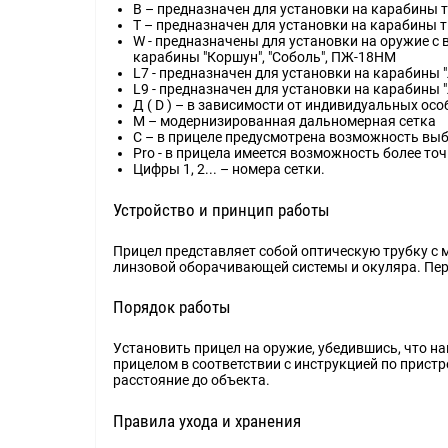
В – предназначен для установки на карабины т
Т – предназначен для установки на карабины т
W - предназначены для установки на оружие с в
карабины "Коршун", "Соболь", ПЖ-18НМ
L7 - предназначен для установки на карабины 
L9 - предназначен для установки на карабины 
Д ( D ) – в зависимости от индивидуальных ос
М – модернизированная дальномерная сетка
С – в прицеле предусмотрена возможность выб
Pro - в прицела имеется возможность более точ
Цифры 1, 2... – номера сетки.
Устройство и принцип работы
Прицел представляет собой оптическую трубку с 
линзовой оборачивающей системы и окуляра. Пере
Порядок работы
Установить прицел на оружие, убедившись, что н
прицелом в соответствии с инструкцией по прис
расстояние до объекта.
Правила ухода и хранения