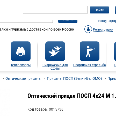
Гарантия
Статьи
Контакты
Найти
ЗАКАЗАТ
Найти
info@topop
лки и туризма с доставкой по всей России
Регистрация
Тепловизоры
Снаряжение для
Спортивная стрельба
Э
охоты
Оптические прицелы
Прицелы ПОСП (Зенит-БелОМО)
Приц
Оптический прицел ПОСП 4х24 М 1
Код товара:
0015738