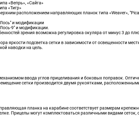
ипа «Вепрь», «Сайга»
ипа «Тигр»
ерхним расположением направляющих планок типа «Weaver», "Picattin
"Лось" и модификации
"Лось-9" и модификации.
обенностей зрения возможна регулировка окуляра от минус 3 до плю
ора яркости подсветка сетки в зависимости от освещенности мест
ной наводки на цель.
механизмом ввода углов прицеливания и боковых поправок. Оптиче
мещение сетки производится двумя рукоятками, расположенными с
аправляющая планка на карабине соответствует размерам крепежн
трелке. Прицелы могут комплектоваться различными видами сеток